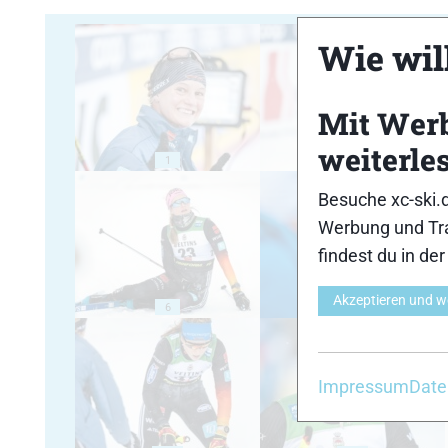
Wie will
Mit Wer
weiterle
1
2
Besuche xc-ski.
Werbung und Tra
findest du in de
Akzeptieren und w
6
7
Impressum
Date