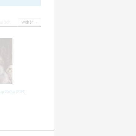
urück
Weiter
cup Ruka (FIN)