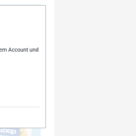
nem Account und
5
10