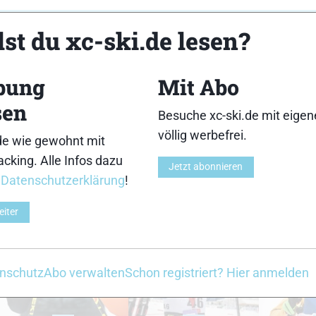
st du xc-ski.de lesen?
bung
Mit Abo
sen
Besuche xc-ski.de mit eige
3
4
völlig werbefrei.
de wie gewohnt mit
cking. Alle Infos dazu
Jetzt abonnieren
r
Datenschutzerklärung
!
eiter
8
9
nschutz
Abo verwalten
Schon registriert? Hier anmelden