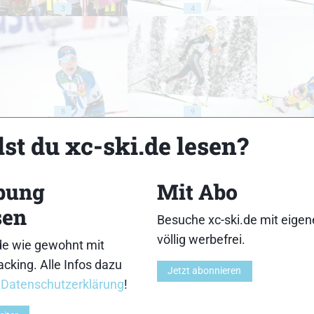
3
4
8
9
st du xc-ski.de lesen?
bung
Mit Abo
sen
13
14
Besuche xc-ski.de mit eige
völlig werbefrei.
de wie gewohnt mit
cking. Alle Infos dazu
Jetzt abonnieren
r
Datenschutzerklärung
!