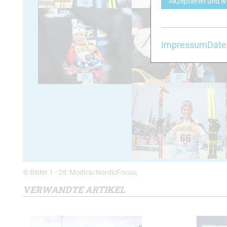
Akzeptieren und w
16
17
Impressum
Date
21
22
26
© Bilder 1 - 28: Modica/NordicFocus;
VERWANDTE ARTIKEL