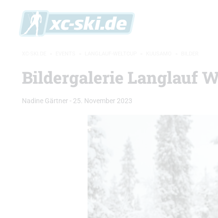
XC-SKI.DE
»
EVENTS
»
LANGLAUF-WELTCUP
»
KUUSAMO
»
BILDER
Bildergalerie Langlauf W
Nadine Gärtner
-
25. November 2023