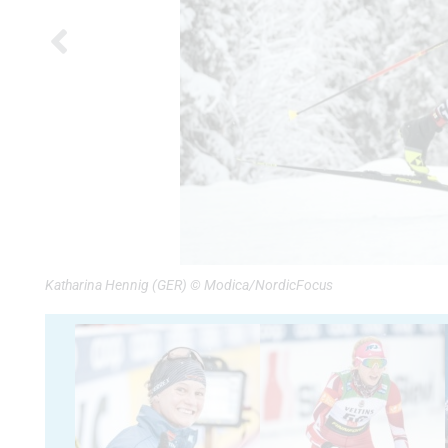
Katharina Hennig (GER) © Modica/NordicFocus