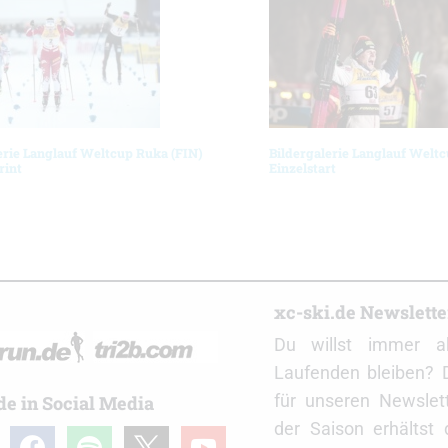
erie Langlauf Weltcup Ruka (FIN)
Bildergalerie Langlauf Welt
rint
Einzelstart
r
xc-ski.de Newslett
Du willst immer a
Laufenden bleiben? 
für unseren Newslet
de in Social Media
der Saison erhältst
gram
facebook
spotify
x
youtube