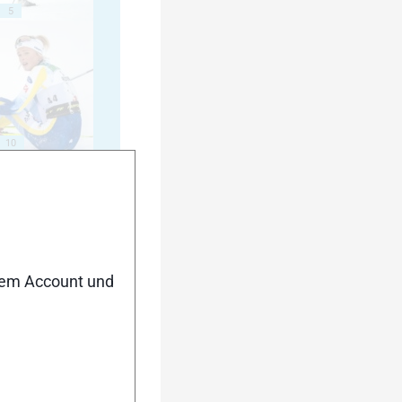
5
10
15
nem Account und