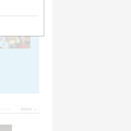
20
25
urück
Weiter