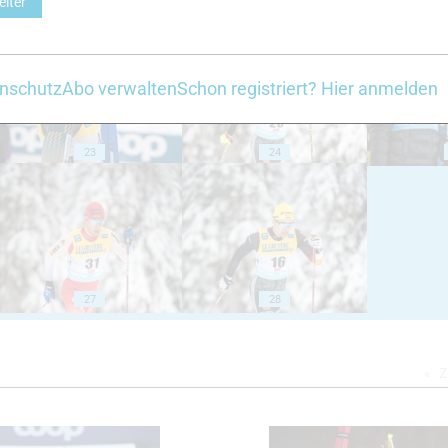
eiter
18
19
nschutz
Abo verwalten
Schon registriert? Hier anmelden
23
24
27
28
Z