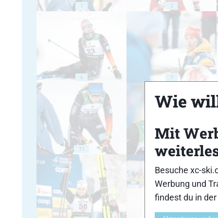
1
2
6
7
Wie will
Mit Wer
weiterle
11
12
Besuche xc-ski.
Werbung und Tra
findest du in de