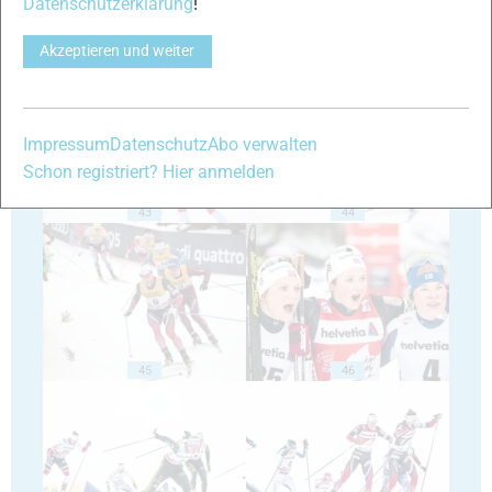
Datenschutzerklärung
!
Akzeptieren und weiter
41
42
Impressum
Datenschutz
Abo verwalten
Schon registriert? Hier anmelden
43
44
45
46