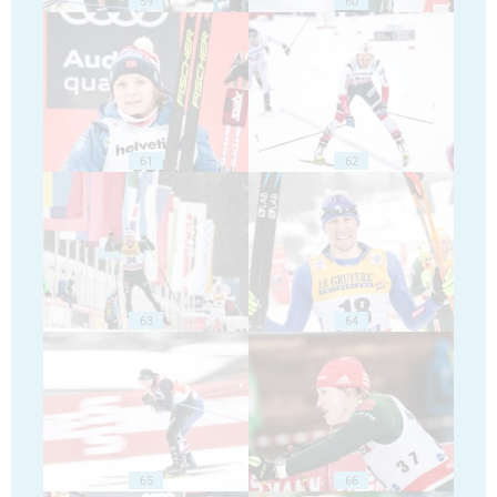
59
60
61
62
63
64
65
66