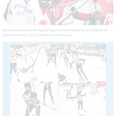
Krista Parmakoski (FIN), Ingvild Flugstad Oestberg (NOR), (l-r) diskutieren
über Heidi Wengs Sturz © Modica/NordicFocus
1
2