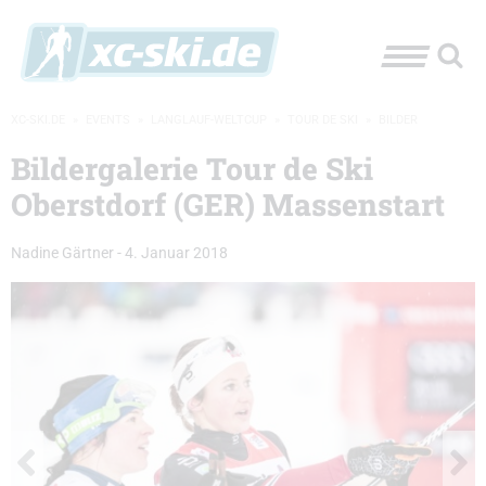
XC-SKI.DE
»
EVENTS
»
LANGLAUF-WELTCUP
»
TOUR DE SKI
»
BILDER
Bildergalerie Tour de Ski
Oberstdorf (GER) Massenstart
Nadine Gärtner
-
4. Januar 2018