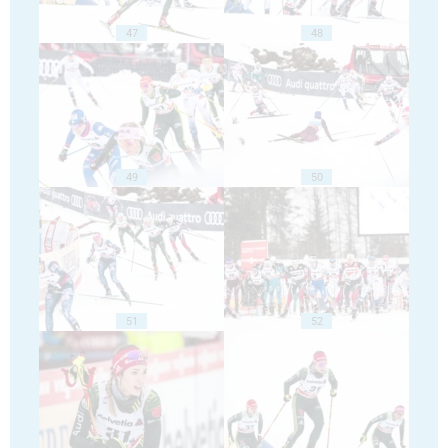
47
48
49
50
51
52