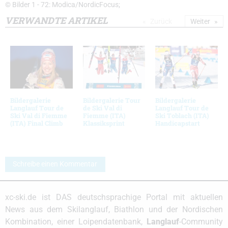
© Bilder 1 - 72: Modica/NordicFocus;
VERWANDTE ARTIKEL
Zurück
Weiter
Bildergalerie
Bildergalerie Tour
Bildergalerie
Langlauf Tour de
de Ski Val di
Langlauf Tour de
Ski Val di Fiemme
Fiemme (ITA)
Ski Toblach (ITA)
(ITA) Final Climb
Klassiksprint
Handicapstart
Schreibe einen Kommentar
xc-ski.de ist DAS deutschsprachige Portal mit aktuellen
News aus dem Skilanglauf, Biathlon und der Nordischen
Kombination, einer Loipendatenbank,
Langlauf
-Community