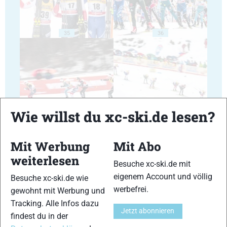
35
36
37
38
Wie willst du xc-ski.de lesen?
Mit Werbung
Mit Abo
weiterlesen
Besuche xc-ski.de mit
eigenem Account und völlig
Besuche xc-ski.de wie
39
40
werbefrei.
gewohnt mit Werbung und
Tracking. Alle Infos dazu
Jetzt abonnieren
findest du in der