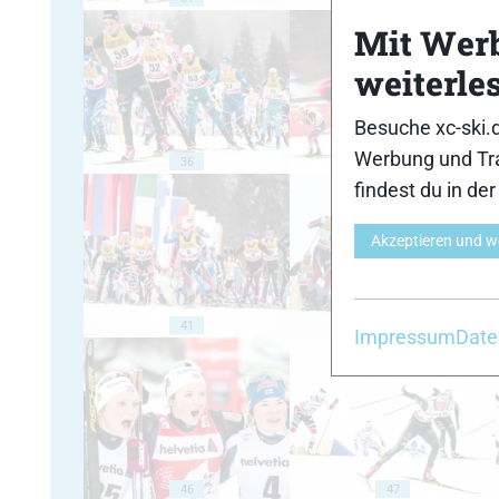
Mit Wer
weiterle
Besuche xc-ski.
Werbung und Tra
36
37
findest du in de
Akzeptieren und w
41
42
Impressum
Date
46
47