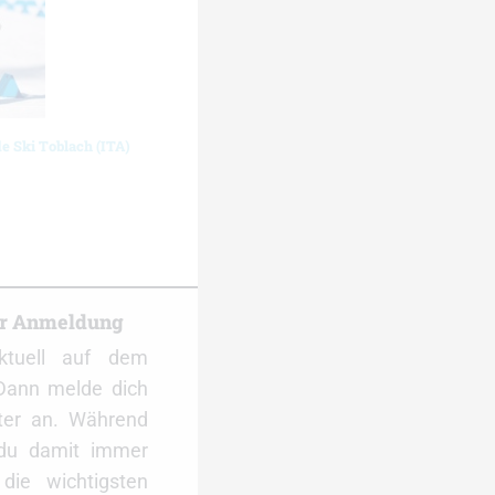
de Ski Toblach (ITA)
er Anmeldung
ktuell auf dem
Dann melde dich
ter an. Während
 du damit immer
ie wichtigsten