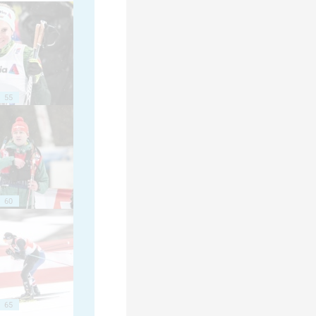
55
60
65