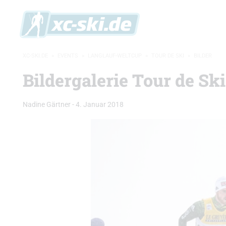
XC-SKI.DE
»
EVENTS
»
LANGLAUF-WELTCUP
»
TOUR DE SKI
»
BILDER
Bildergalerie Tour de Sk
Nadine Gärtner
-
4. Januar 2018