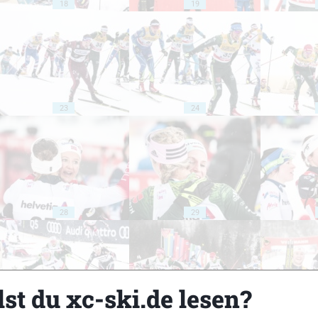
18
19
23
24
28
29
st du xc-ski.de lesen?
33
34