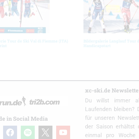
erie Tour de Ski Val di Fiemme (ITA)
Bildergalerie Langlauf Tour 
rint
Handicapstart
r
xc-ski.de Newslett
Du willst immer a
Laufenden bleiben? 
für unseren Newslet
de in Social Media
der Saison erhältst
gram
facebook
spotify
x
youtube
einmal pro Woche d