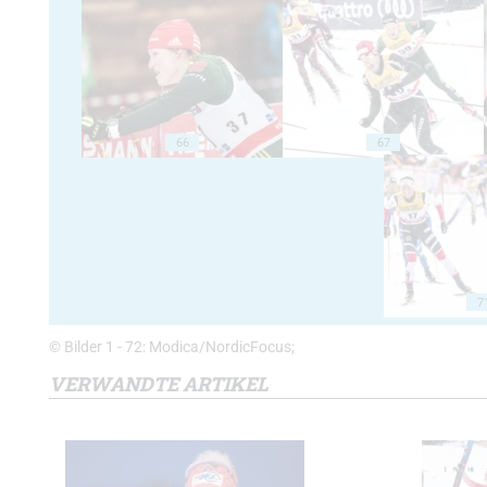
66
67
7
© Bilder 1 - 72: Modica/NordicFocus;
VERWANDTE ARTIKEL