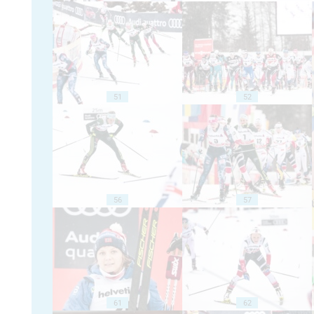
51
52
56
57
61
62