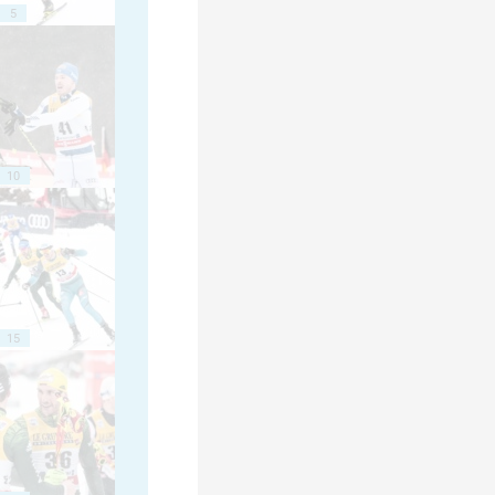
5
10
15