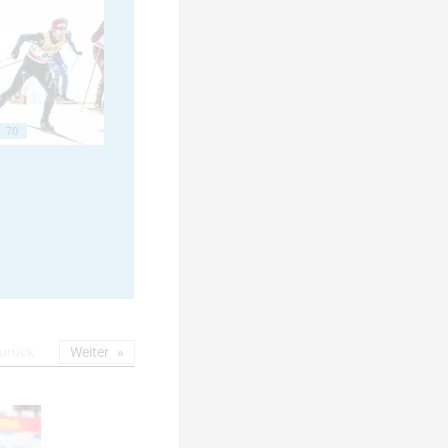
70
urück
Weiter