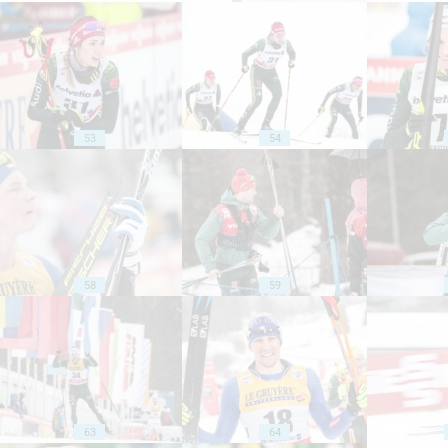
53
54
58
59
63
64