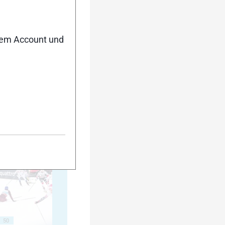
nem Account und
40
45
50