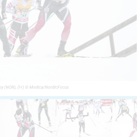
by (NOR), (l-r) © Modica/NordicFocus