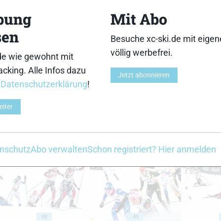
bung
Mit Abo
sen
Besuche xc-ski.de mit eige
völlig werbefrei.
de wie gewohnt mit
cking. Alle Infos dazu
38
39
Jetzt abonnieren
r
Datenschutzerklärung
!
eiter
43
44
nschutz
Abo verwalten
Schon registriert? Hier anmelden
48
49