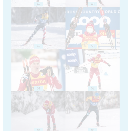
47
48
49
50
51
52
53
54