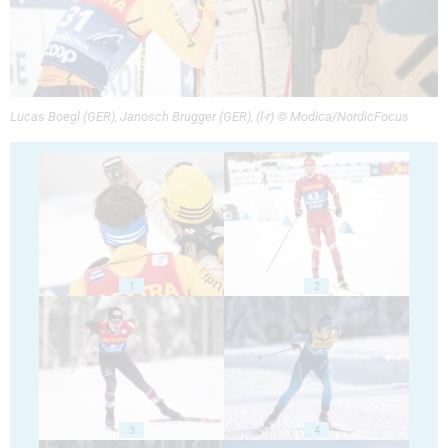
Lucas Boegl (GER), Janosch Brugger (GER), (l-r) © Modica/NordicFocus
1
2
3
4