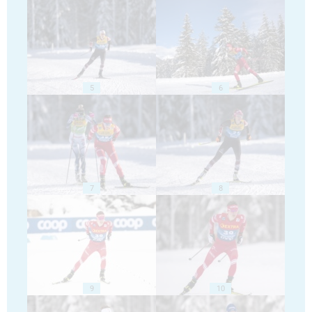
5
6
7
8
9
10