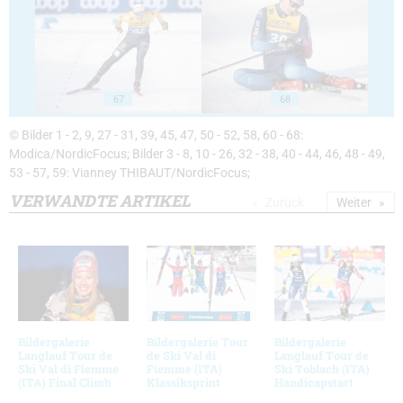
67
68
© Bilder 1 - 2, 9, 27 - 31, 39, 45, 47, 50 - 52, 58, 60 - 68:
Modica/NordicFocus; Bilder 3 - 8, 10 - 26, 32 - 38, 40 - 44, 46, 48 - 49,
53 - 57, 59: Vianney THIBAUT/NordicFocus;
VERWANDTE ARTIKEL
Zurück
Weiter
Bildergalerie
Bildergalerie Tour
Bildergalerie
Langlauf Tour de
de Ski Val di
Langlauf Tour de
Ski Val di Fiemme
Fiemme (ITA)
Ski Toblach (ITA)
(ITA) Final Climb
Klassiksprint
Handicapstart