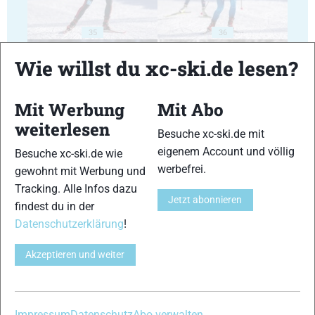
35
36
Wie willst du xc-ski.de lesen?
Mit Werbung
Mit Abo
weiterlesen
Besuche xc-ski.de mit
37
38
eigenem Account und völlig
Besuche xc-ski.de wie
werbefrei.
gewohnt mit Werbung und
Tracking. Alle Infos dazu
Jetzt abonnieren
findest du in der
Datenschutzerklärung
!
39
40
Akzeptieren und weiter
Impressum
Datenschutz
Abo verwalten