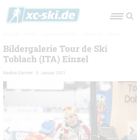
XC-SKI.DE
»
EVENTS
»
LANGLAUF-WELTCUP
»
TOUR DE SKI
»
BILDER
Bildergalerie Tour de Ski
Toblach (ITA) Einzel
Nadine Gärtner
-
5. Januar 2021