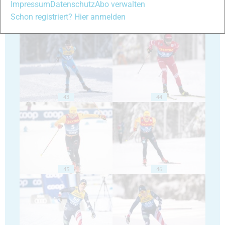
Impressum
Datenschutz
Abo verwalten
Schon registriert? Hier anmelden
41
42
43
44
45
46