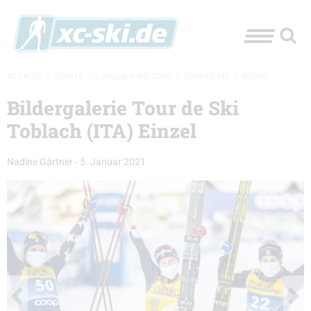
XC-SKI.DE
»
EVENTS
»
LANGLAUF-WELTCUP
»
TOUR DE SKI
»
BILDER
Bildergalerie Tour de Ski
Toblach (ITA) Einzel
Nadine Gärtner
-
5. Januar 2021