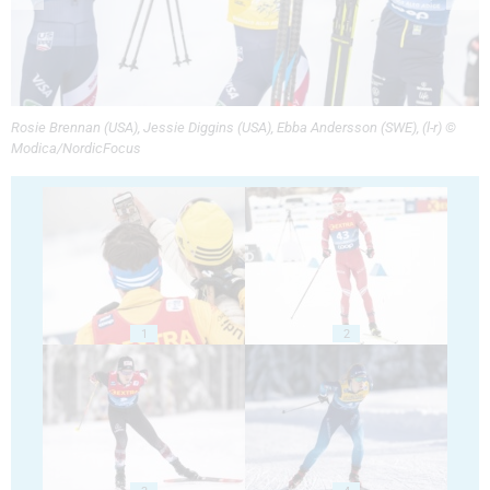
Rosie Brennan (USA), Jessie Diggins (USA), Ebba Andersson (SWE), (l-r) ©
Modica/NordicFocus
1
2