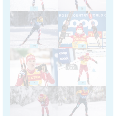
47
48
49
50
51
52