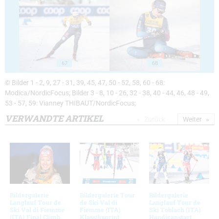
67
68
© Bilder 1 - 2, 9, 27 - 31, 39, 45, 47, 50 - 52, 58, 60 - 68:
Modica/NordicFocus; Bilder 3 - 8, 10 - 26, 32 - 38, 40 - 44, 46, 48 - 49,
53 - 57, 59: Vianney THIBAUT/NordicFocus;
VERWANDTE ARTIKEL
Zurück
Weiter
Bildergalerie
Bildergalerie Tour
Bildergalerie
Langlauf Tour de
de Ski Val di
Langlauf Tour de
Ski Val di Fiemme
Fiemme (ITA)
Ski Toblach (ITA)
(ITA) Final Climb
Klassiksprint
Handicapstart