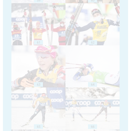
59
60
61
62
63
64
65
66