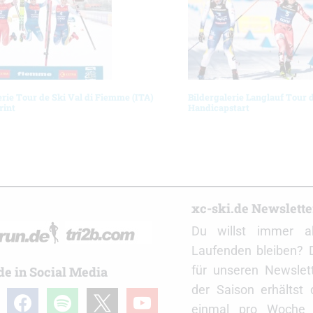
erie Tour de Ski Val di Fiemme (ITA)
Bildergalerie Langlauf Tour 
rint
Handicapstart
r
xc-ski.de Newslett
Du willst immer a
Laufenden bleiben? 
für unseren Newslet
de in Social Media
der Saison erhältst
gram
facebook
spotify
x
youtube
einmal pro Woche d