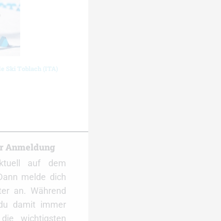
de Ski Toblach (ITA)
er Anmeldung
ktuell auf dem
Dann melde dich
ter an. Während
 du damit immer
ie wichtigsten