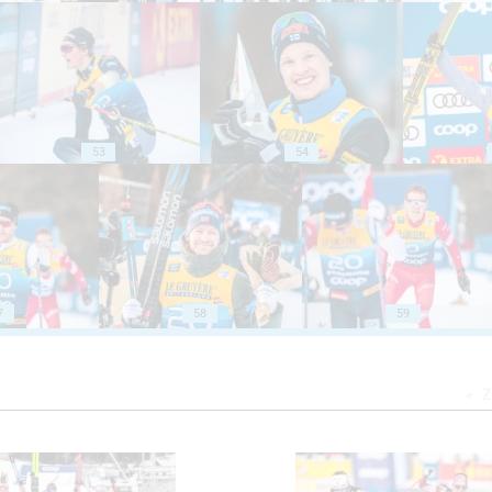
53
54
7
58
59
Z