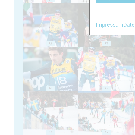
Impressum
Date
36
37
41
42
46
47