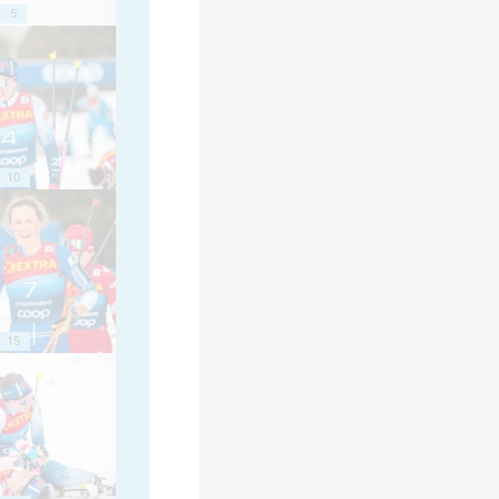
5
10
15