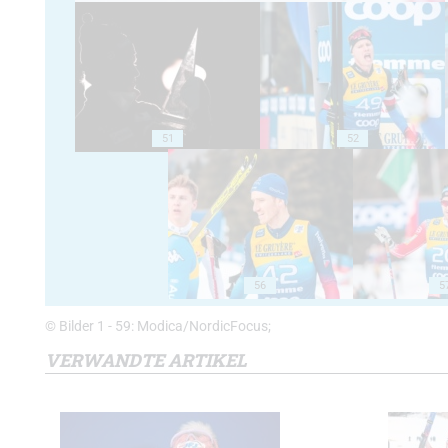
51
52
56
5
© Bilder 1 - 59: Modica/NordicFocus;
VERWANDTE ARTIKEL