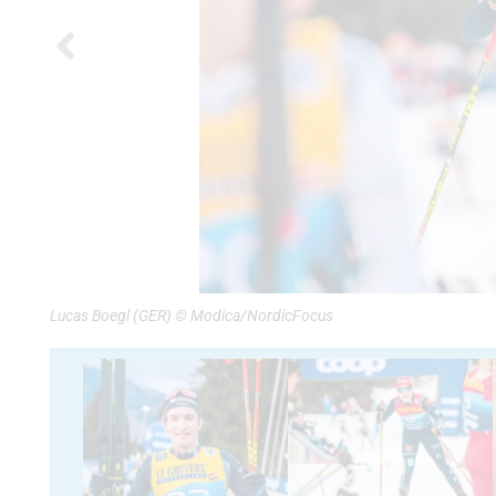
Lucas Boegl (GER) © Modica/NordicFocus