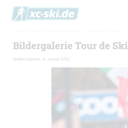
XC-SKI.DE
»
EVENTS
»
LANGLAUF-WELTCUP
»
TOUR DE SKI
»
BILDER
Bildergalerie Tour de Sk
Nadine Gärtner
-
4. Januar 2022