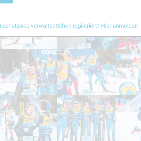
nschutz
Abo verwalten
Schon registriert? Hier anmelden
38
39
43
44
48
49