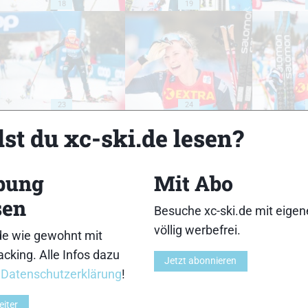
18
19
23
24
st du xc-ski.de lesen?
bung
Mit Abo
sen
28
29
Besuche xc-ski.de mit eige
völlig werbefrei.
de wie gewohnt mit
cking. Alle Infos dazu
Jetzt abonnieren
r
Datenschutzerklärung
!
eiter
33
34