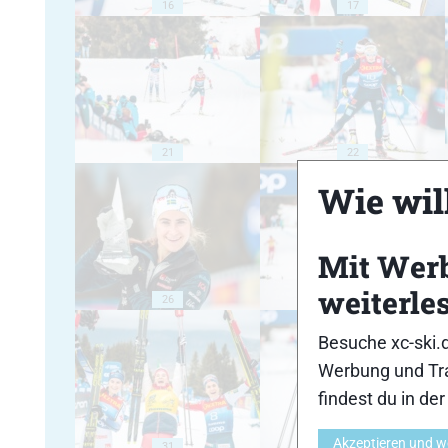
16
17
21
22
Wie will
Mit Wer
weiterle
26
27
Besuche xc-ski.
Werbung und Tra
findest du in de
Akzeptieren und w
31
32