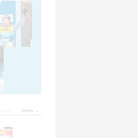
55
urück
Weiter