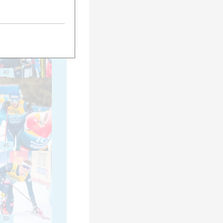
40
45
50