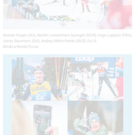
Roman Furger (SUI), Martin Loewstroem Nyenget (NOR), Hugo Lapalus (FRA),
Jonas Baumann (SUI), Andrey Melnichenko (RUS), (l-r) ©
Modica/NordicFocus
1
2