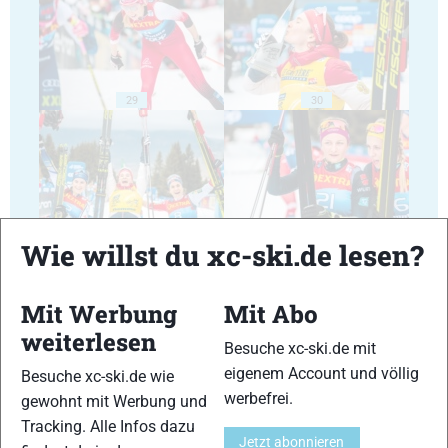
29
30
Wie willst du xc-ski.de lesen?
31
32
Mit Werbung
Mit Abo
weiterlesen
Besuche xc-ski.de mit
eigenem Account und völlig
Besuche xc-ski.de wie
33
34
werbefrei.
gewohnt mit Werbung und
Tracking. Alle Infos dazu
Jetzt abonnieren