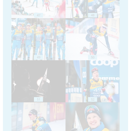
47
48
49
50
51
52