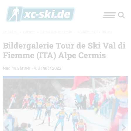
XC-SKI.DE
»
EVENTS
»
LANGLAUF-WELTCUP
»
TOUR DE SKI
»
BILDER
Bildergalerie Tour de Ski Val di
Fiemme (ITA) Alpe Cermis
Nadine Gärtner
-
4. Januar 2022