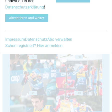
findest du in der
Datenschutzerklärung
!
Akzeptieren und weiter
35
36
Impressum
Datenschutz
Abo verwalten
Schon registriert? Hier anmelden
37
38
39
40