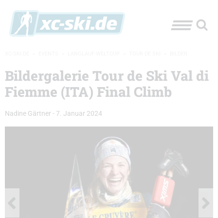
XC-SKI.DE
»
EVENTS
»
LANGLAUF-WELTCUP
»
TOUR DE SKI
»
BILDER
Bildergalerie Tour de Ski Val di
Fiemme (ITA) Final Climb
Nadine Gärtner
-
7. Januar 2024