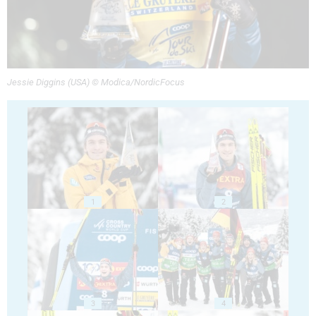
Jessie Diggins (USA) © Modica/NordicFocus
1
2
3
4