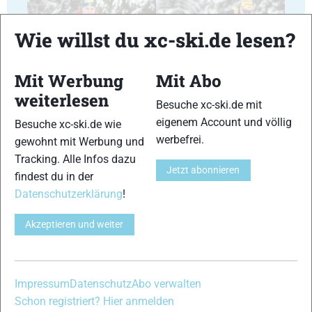
Wie willst du xc-ski.de lesen?
23
24
Mit Werbung
Mit Abo
weiterlesen
Besuche xc-ski.de mit
eigenem Account und völlig
Besuche xc-ski.de wie
werbefrei.
gewohnt mit Werbung und
25
26
Tracking. Alle Infos dazu
Jetzt abonnieren
findest du in der
Datenschutzerklärung
!
Akzeptieren und weiter
27
28
Impressum
Datenschutz
Abo verwalten
Schon registriert? Hier anmelden