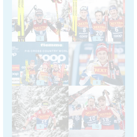
5
6
7
8
9
10