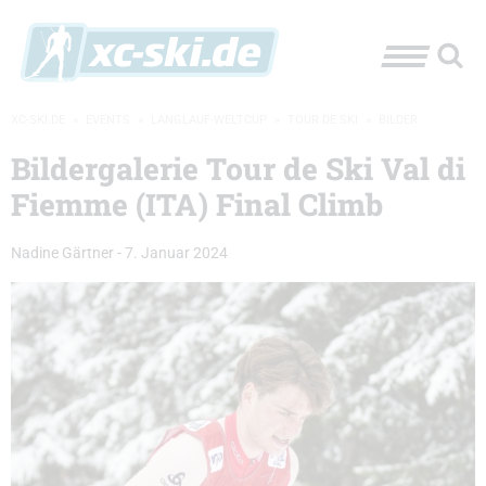
XC-SKI.DE
»
EVENTS
»
LANGLAUF-WELTCUP
»
TOUR DE SKI
»
BILDER
Bildergalerie Tour de Ski Val di
Fiemme (ITA) Final Climb
Nadine Gärtner
-
7. Januar 2024