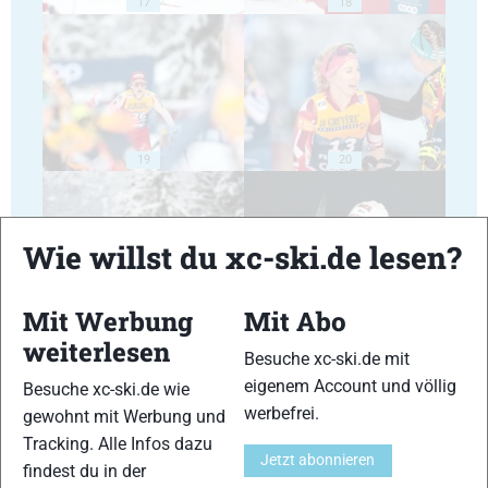
17
18
19
20
Wie willst du xc-ski.de lesen?
Mit Werbung
Mit Abo
21
22
weiterlesen
Besuche xc-ski.de mit
eigenem Account und völlig
Besuche xc-ski.de wie
werbefrei.
gewohnt mit Werbung und
Tracking. Alle Infos dazu
Jetzt abonnieren
findest du in der
23
24