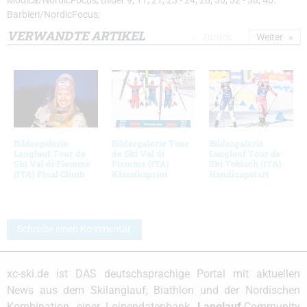
Modica/NordicFocus; Bilder 9, 11, 21, 23 - 24, 28, 30, 32 - 38, 40:
Barbieri/NordicFocus;
VERWANDTE ARTIKEL
Zurück
Weiter
Bildergalerie
Bildergalerie Tour
Bildergalerie
Langlauf Tour de
de Ski Val di
Langlauf Tour de
Ski Val di Fiemme
Fiemme (ITA)
Ski Toblach (ITA)
(ITA) Final Climb
Klassiksprint
Handicapstart
Schreibe einen Kommentar
xc-ski.de ist DAS deutschsprachige Portal mit aktuellen
News aus dem Skilanglauf, Biathlon und der Nordischen
Kombination, einer Loipendatenbank,
Langlauf
-Community