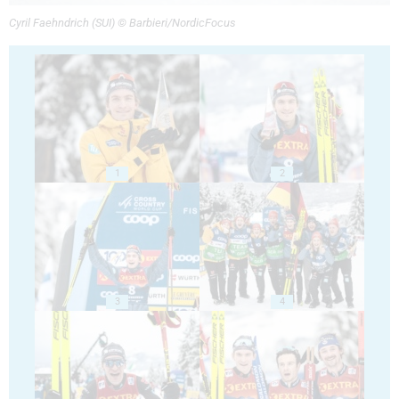
Cyril Faehndrich (SUI) © Barbieri/NordicFocus
1
2
3
4