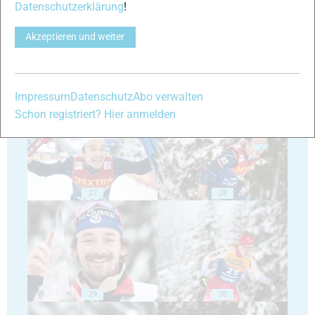
Datenschutzerklärung
!
Akzeptieren und weiter
25
26
Impressum
Datenschutz
Abo verwalten
Schon registriert? Hier anmelden
27
28
29
30