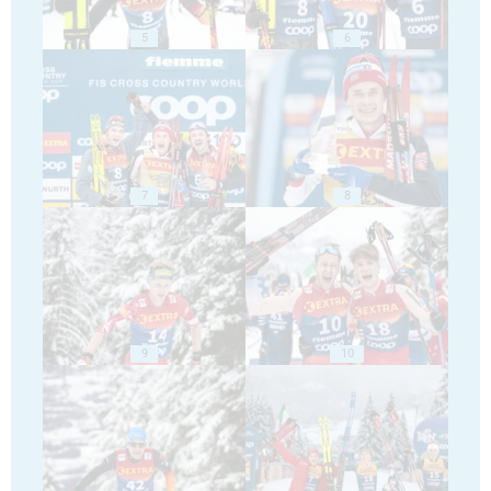
5
6
7
8
9
10