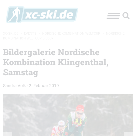
XC-SKI.DE
»
EVENTS
»
NORDISCHE KOMBINATION WELTCUP
»
NORDISCHE
KOMBINATION WELTCUP BILDER
Bildergalerie Nordische
Kombination Klingenthal,
Samstag
Sandra Volk
-
2. Februar 2019