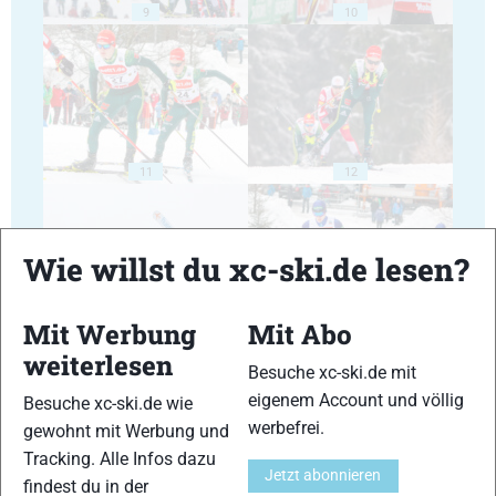
9
10
11
12
Wie willst du xc-ski.de lesen?
Mit Werbung
Mit Abo
13
14
weiterlesen
Besuche xc-ski.de mit
eigenem Account und völlig
Besuche xc-ski.de wie
werbefrei.
gewohnt mit Werbung und
Tracking. Alle Infos dazu
Jetzt abonnieren
findest du in der
15
16