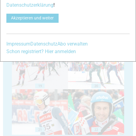
Datenschutzerklärung
!
Akzeptieren und weiter
17
18
Impressum
Datenschutz
Abo verwalten
Schon registriert? Hier anmelden
19
20
21
22