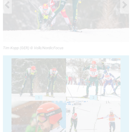
Tim Kopp (GER) © Volk/NordicFocus
1
2