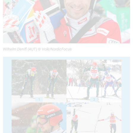
Wilhelm Denifl (AUT) © Volk/NordicFocus
1
2