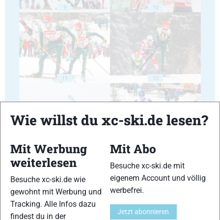
9
10
11
12
Wie willst du xc-ski.de lesen?
Mit Werbung
Mit Abo
13
14
weiterlesen
Besuche xc-ski.de mit
eigenem Account und völlig
Besuche xc-ski.de wie
werbefrei.
gewohnt mit Werbung und
Tracking. Alle Infos dazu
Jetzt abonnieren
findest du in der
15
16