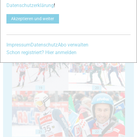
Datenschutzerklärung
!
Akzeptieren und weiter
17
18
Impressum
Datenschutz
Abo verwalten
Schon registriert? Hier anmelden
19
20
21
22