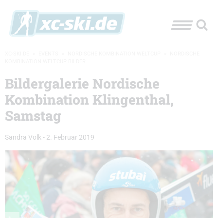
XC-SKI.DE
»
EVENTS
»
NORDISCHE KOMBINATION WELTCUP
»
NORDISCHE
KOMBINATION WELTCUP BILDER
Bildergalerie Nordische
Kombination Klingenthal,
Samstag
Sandra Volk
-
2. Februar 2019