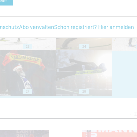
eiter
18
19
nschutz
Abo verwalten
Schon registriert? Hier anmelden
23
24
27
28
Z