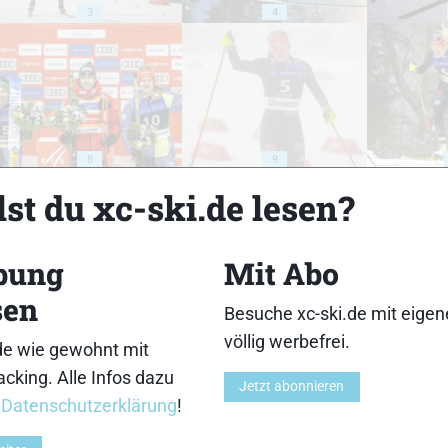
3
4
8
9
st du xc-ski.de lesen?
bung
Mit Abo
sen
13
14
Besuche xc-ski.de mit eige
völlig werbefrei.
de wie gewohnt mit
cking. Alle Infos dazu
Jetzt abonnieren
r
Datenschutzerklärung
!