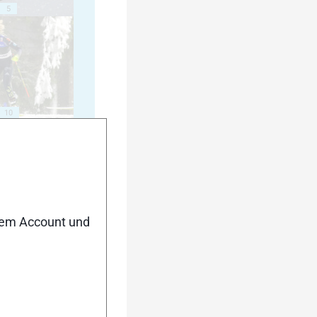
5
10
15
nem Account und