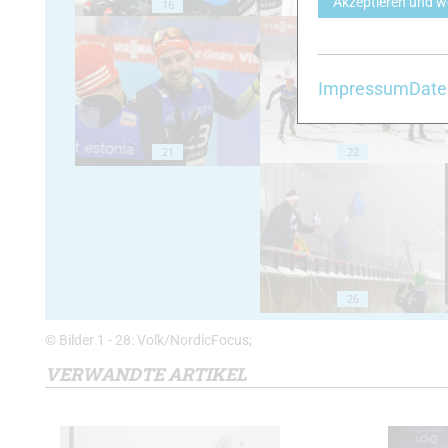
Akzeptieren und w
16
17
Impressum
Date
21
22
26
© Bilder 1 - 28: Volk/NordicFocus;
VERWANDTE ARTIKEL