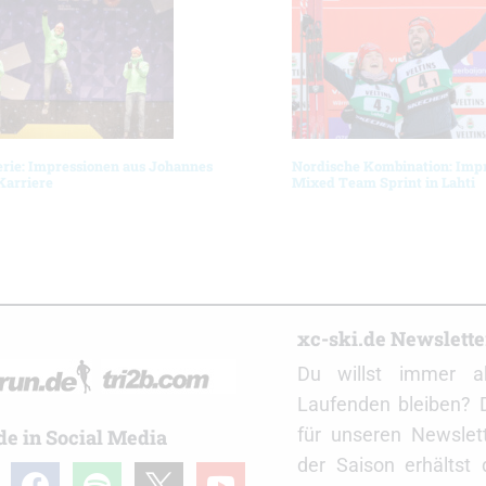
erie: Impressionen aus Johannes
Nordische Kombination: Imp
Karriere
Mixed Team Sprint in Lahti
r
xc-ski.de Newslett
Du willst immer a
Laufenden bleiben? 
für unseren Newslet
de in Social Media
der Saison erhältst
gram
facebook
spotify
x
youtube