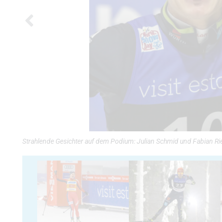
Strahlende Gesichter auf dem Podium: Julian Schmid und Fabian R