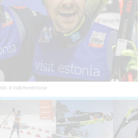
ießle. © Volk/NordicFocus