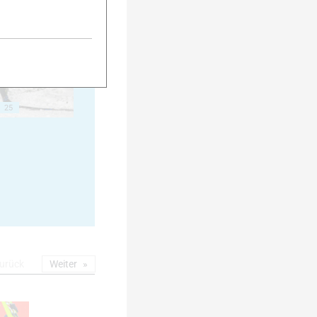
20
25
urück
Weiter