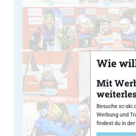
1
2
6
7
Wie will
Mit Wer
weiterle
11
12
Besuche xc-ski.
Werbung und Tra
findest du in de