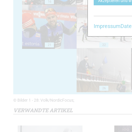
Akzeptieren und w
16
17
Impressum
Date
21
22
26
© Bilder 1 - 28: Volk/NordicFocus;
VERWANDTE ARTIKEL