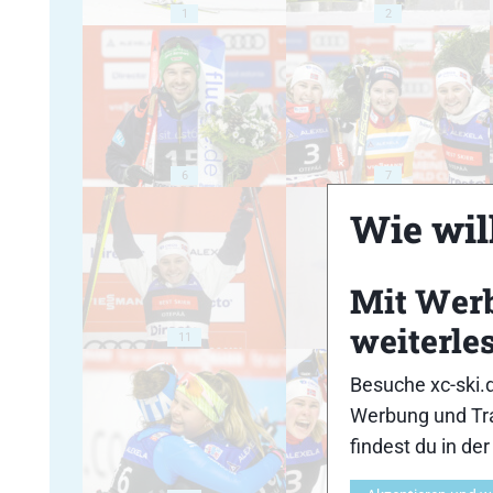
1
2
6
7
Wie will
Mit Wer
weiterle
11
12
Besuche xc-ski.
Werbung und Tra
findest du in de