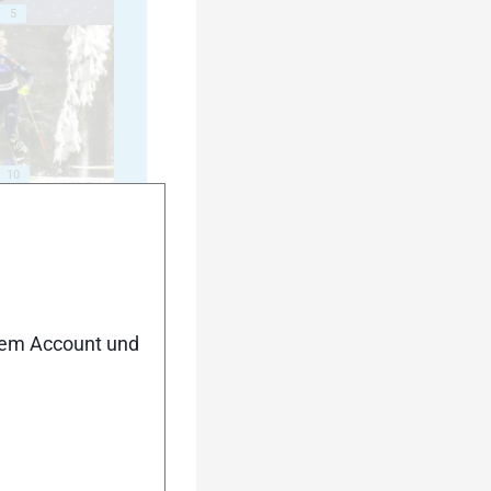
5
10
15
nem Account und