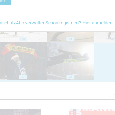
eiter
18
19
nschutz
Abo verwalten
Schon registriert? Hier anmelden
23
24
27
28
Z