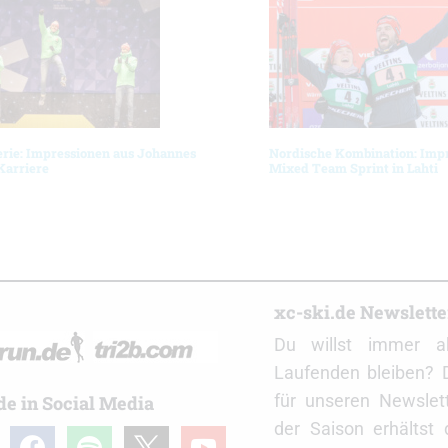
erie: Impressionen aus Johannes
Nordische Kombination: Imp
Karriere
Mixed Team Sprint in Lahti
r
xc-ski.de Newslett
Du willst immer a
Laufenden bleiben? 
für unseren Newslet
de in Social Media
der Saison erhältst
gram
facebook
spotify
x
youtube