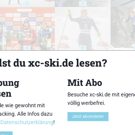
3
4
8
9
st du xc-ski.de lesen?
bung
Mit Abo
sen
13
14
Besuche xc-ski.de mit eige
völlig werbefrei.
de wie gewohnt mit
cking. Alle Infos dazu
Jetzt abonnieren
r
Datenschutzerklärung
!