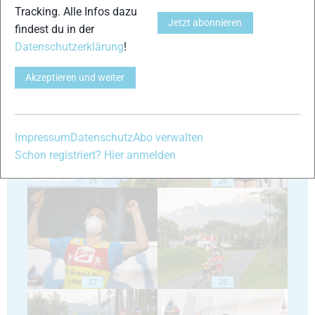
Tracking. Alle Infos dazu
Jetzt abonnieren
findest du in der
Datenschutzerklärung
!
Akzeptieren und weiter
23
24
Impressum
Datenschutz
Abo verwalten
Schon registriert? Hier anmelden
25
26
27
28