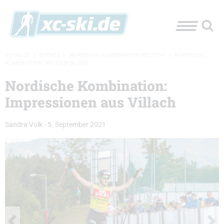
XC-SKI.DE
»
EVENTS
»
NORDISCHE KOMBINATION WELTCUP
»
NORDISCHE
KOMBINATION WELTCUP BILDER
Nordische Kombination:
Impressionen aus Villach
Sandra Volk
-
5. September 2021