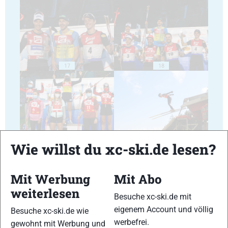
17
18
19
20
Wie willst du xc-ski.de lesen?
Mit Werbung
Mit Abo
weiterlesen
Besuche xc-ski.de mit
eigenem Account und völlig
Besuche xc-ski.de wie
21
22
werbefrei.
gewohnt mit Werbung und