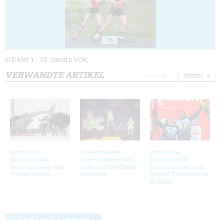
35
© Bilder 1 - 35: Sandra Volk;
VERWANDTE ARTIKEL
Zurück
Weiter
Nordische
Bildergalerie:
Nordische
Kombination:
Impressionen aus
Kombination:
Impressionen vom
Johannes Rydzeks
Impressionen vom
Finale in Oslo
Karriere
Mixed Team Sprint
in Lahti