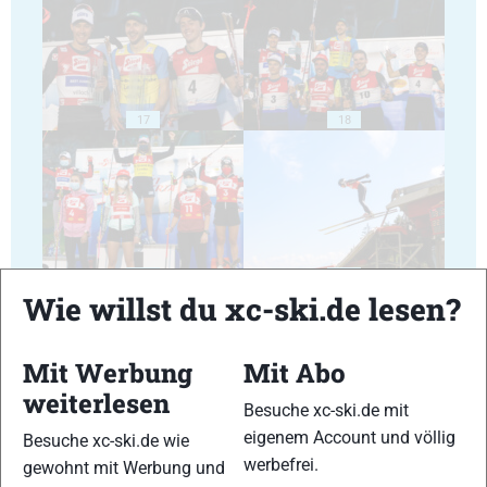
17
18
19
20
Wie willst du xc-ski.de lesen?
Mit Werbung
Mit Abo
weiterlesen
Besuche xc-ski.de mit
21
22
eigenem Account und völlig
Besuche xc-ski.de wie
werbefrei.
gewohnt mit Werbung und