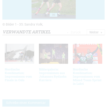
35
© Bilder 1 - 35: Sandra Volk;
VERWANDTE ARTIKEL
Zurück
Weiter
Nordische
Bildergalerie:
Nordische
Kombination:
Impressionen aus
Kombination:
Impressionen vom
Johannes Rydzeks
Impressionen vom
Finale in Oslo
Karriere
Mixed Team Sprint
in Lahti
Schreibe einen Kommentar