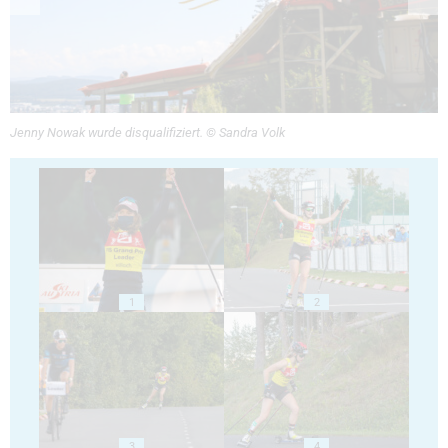
Jenny Nowak wurde disqualifiziert. © Sandra Volk
1
2
3
4