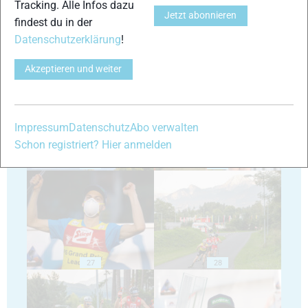
Tracking. Alle Infos dazu
Jetzt abonnieren
findest du in der
Datenschutzerklärung
!
23
24
Akzeptieren und weiter
Impressum
Datenschutz
Abo verwalten
Schon registriert? Hier anmelden
25
26
27
28