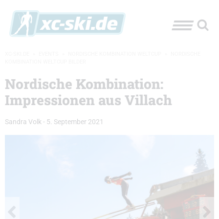
XC-SKI.DE
»
EVENTS
»
NORDISCHE KOMBINATION WELTCUP
»
NORDISCHE
KOMBINATION WELTCUP BILDER
Nordische Kombination:
Impressionen aus Villach
Sandra Volk
-
5. September 2021