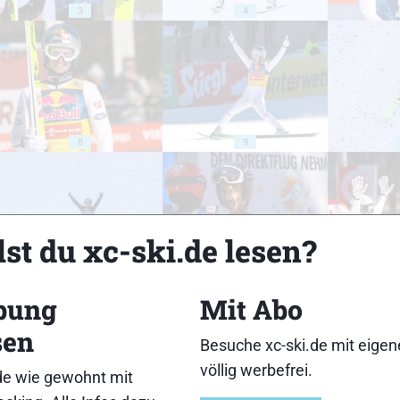
3
4
8
9
st du xc-ski.de lesen?
13
14
bung
Mit Abo
sen
Besuche xc-ski.de mit eige
völlig werbefrei.
de wie gewohnt mit