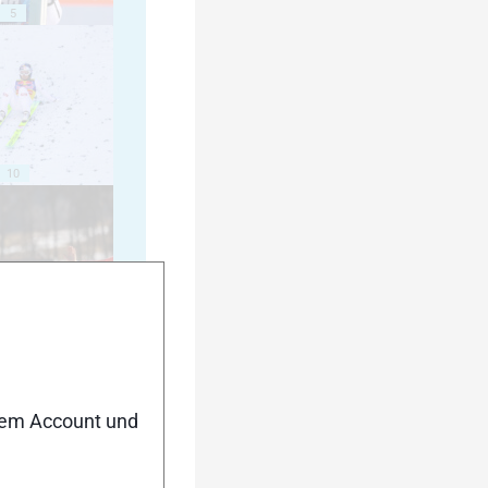
5
10
15
nem Account und