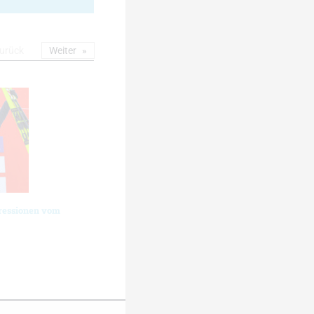
urück
Weiter
ressionen vom