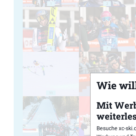
1
2
6
7
Wie will
11
12
Mit Wer
weiterle
Besuche xc-ski.