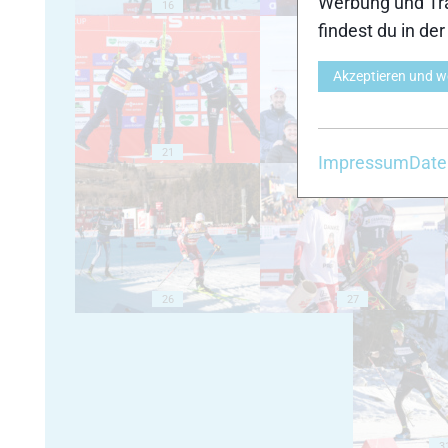
Werbung und Tra
16
17
findest du in de
Akzeptieren und w
21
22
Impressum
Date
26
27
3