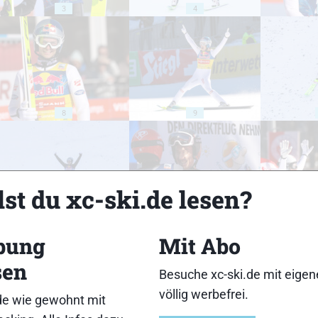
3
4
8
9
st du xc-ski.de lesen?
13
14
bung
Mit Abo
sen
Besuche xc-ski.de mit eige
völlig werbefrei.
de wie gewohnt mit