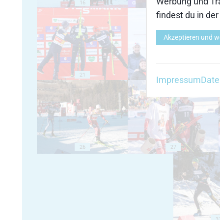
Werbung und Tra
16
17
findest du in de
Akzeptieren und w
21
22
Impressum
Date
26
27
3