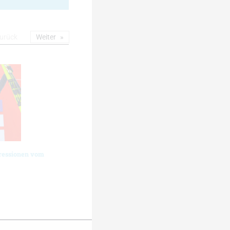
urück
Weiter
ressionen vom