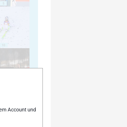
5
10
15
nem Account und