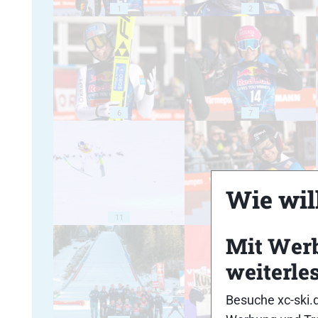
1
2
6
7
Wie will
11
12
Mit Wer
weiterle
Besuche xc-ski.