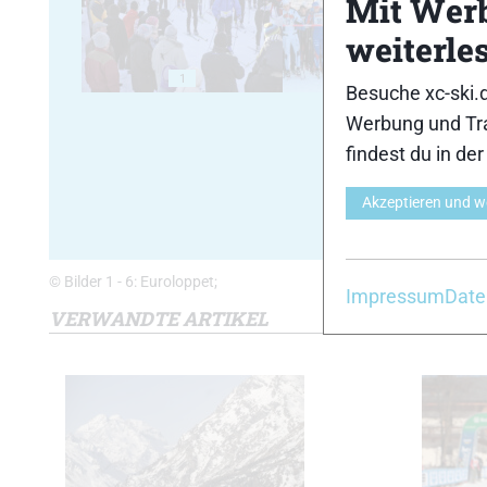
Mit Wer
weiterle
1
2
Besuche xc-ski.
Werbung und Tra
findest du in de
Akzeptieren und w
© Bilder 1 - 6: Euroloppet;
Impressum
Date
VERWANDTE ARTIKEL