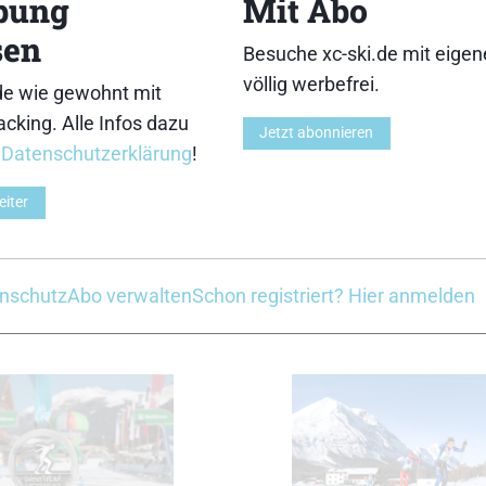
bung
Mit Abo
sen
Besuche xc-ski.de mit eige
3
4
völlig werbefrei.
de wie gewohnt mit
cking. Alle Infos dazu
Jetzt abonnieren
r
Datenschutzerklärung
!
eiter
6
nschutz
Abo verwalten
Schon registriert? Hier anmelden
Z