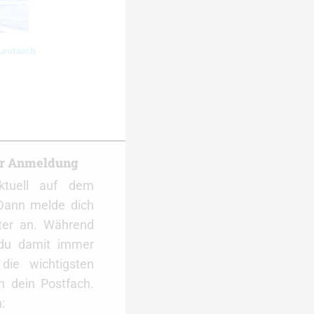
Leutasch
er Anmeldung
ktuell auf dem
Dann melde dich
ter an. Während
 du damit immer
ie wichtigsten
 dein Postfach.
: