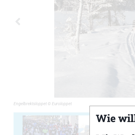
Engelbrektsloppet © Euroloppet
Wie will