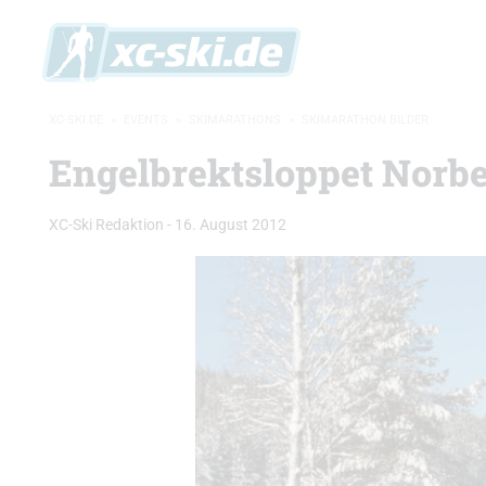
XC-SKI.DE
»
EVENTS
»
SKIMARATHONS
»
SKIMARATHON BILDER
Engelbrektsloppet Norb
XC-Ski Redaktion
-
16. August 2012