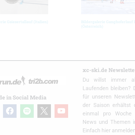
rie Gsiesertallauf (Italien)
Bildergalerie Ganghoferlauf 
(Österreich)
r
xc-ski.de Newslett
Du willst immer a
Laufenden bleiben? 
für unseren Newslet
de in Social Media
der Saison erhältst
gram
facebook
spotify
x
youtube
einmal pro Woche d
News und Themen in
Einfach hier anmelden