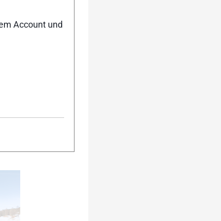
nem Account und
5
urück
Weiter