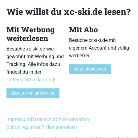
Ergebnisse
|
Skimarathons
Wie willst du xc-ski.de lesen?
Engadin Skimarathon Samedan (SUI)
Mario Felgenhauer
-
12. März 2007
Mit Werbung
Mit Abo
weiterlesen
Ergebnisse
|
Skimarathon Ergebnisse
|
Skimarathons
Besuche xc-ski.de mit
eigenem Account und völlig
Engadin Skimarathon Samedan (SUI)
Besuche xc-ski.de wie
werbefrei.
gewohnt mit Werbung und
Mario Felgenhauer
-
12. März 2006
Tracking. Alle Infos dazu
Jetzt abonnieren
findest du in der
Ergebnisse
|
Skimarathons
Datenschutzerklärung
!
Engadin Skimarathon Schweiz
Mario Felgenhauer
-
13. März 2005
Akzeptieren und weiter
Zurück
2
Impressum
Datenschutz
Abo verwalten
Schon registriert? Hier anmelden