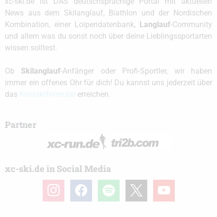
xc-ski.de ist DAS deutschsprachige Portal mit aktuellen
News aus dem Skilanglauf, Biathlon und der Nordischen
Kombination, einer Loipendatenbank,
Langlauf
-Community
und allem was du sonst noch über deine Lieblingssportarten
wissen solltest.
Ob
Skilanglauf
-Anfänger oder Profi-Sportler, wir haben
immer ein offenes Ohr für dich! Du kannst uns jederzeit über
das
Kontaktformular
erreichen.
Partner
xc-ski.de in Social Media
instagram
facebook
spotify
x
youtube