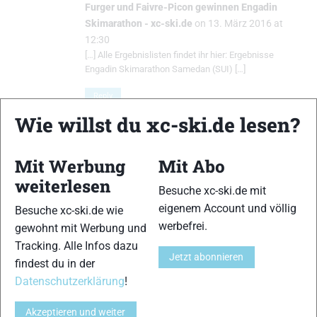
Furger und Faivre-Picon gewinnen Engadin
Skimarathon - xc-ski.de
on 13. März 2016 at
12:30
[…] Alle Ergebnislisten findet ihr hier: Ergebnisse
Engadin Skimarathon Samedan (SUI) […]
Reply
Wie willst du xc-ski.de lesen?
Schreibe einen Kommentar
Mit Werbung
Mit Abo
weiterlesen
Besuche xc-ski.de mit
xc-ski.de ist DAS deutschsprachige Portal mit aktuellen
eigenem Account und völlig
Besuche xc-ski.de wie
News aus dem Skilanglauf, Biathlon und der Nordischen
werbefrei.
gewohnt mit Werbung und
Kombination, einer Loipendatenbank,
Langlauf
-Community
Tracking. Alle Infos dazu
und allem was du sonst noch über deine Lieblingssportarten
Jetzt abonnieren
findest du in der
wissen solltest.
Datenschutzerklärung
!
Ob
Skilanglauf
-Anfänger oder Profi-Sportler, wir haben
Akzeptieren und weiter