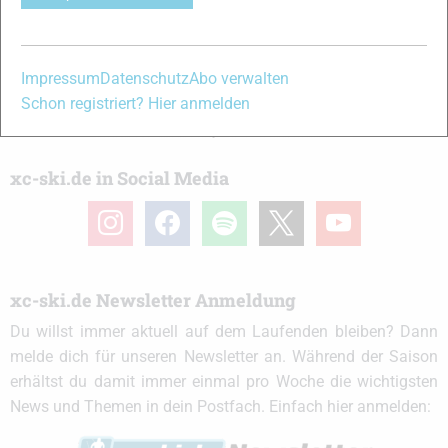
immer ein offenes Ohr für dich! Du kannst uns jederzeit über
das
Kontaktformular
erreichen.
Impressum
Datenschutz
Abo verwalten
Partner
Schon registriert? Hier anmelden
xc-ski.de in Social Media
instagram
facebook
spotify
x
youtube
xc-ski.de Newsletter Anmeldung
Du willst immer aktuell auf dem Laufenden bleiben? Dann
melde dich für unseren Newsletter an. Während der Saison
erhältst du damit immer einmal pro Woche die wichtigsten
News und Themen in dein Postfach. Einfach hier anmelden: