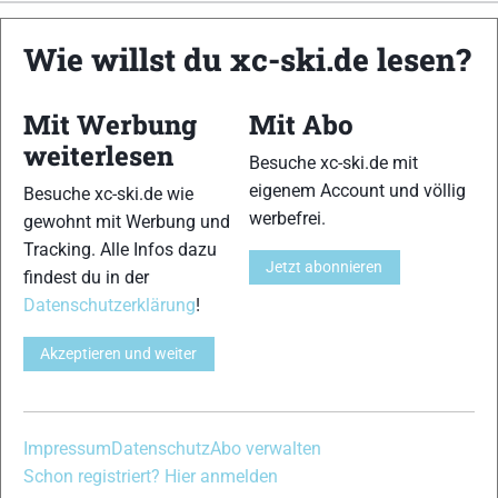
xc-ski.de ist DAS deutschsprachige Portal mit aktuellen
Wie willst du xc-ski.de lesen?
News aus dem Skilanglauf, Biathlon und der Nordischen
Kombination, einer Loipendatenbank,
Langlauf
-Community
Mit Werbung
Mit Abo
und allem was du sonst noch über deine Lieblingssportarten
wissen solltest.
weiterlesen
Besuche xc-ski.de mit
eigenem Account und völlig
Besuche xc-ski.de wie
Ob
Skilanglauf
-Anfänger oder Profi-Sportler, wir haben
werbefrei.
gewohnt mit Werbung und
immer ein offenes Ohr für dich! Du kannst uns jederzeit über
Tracking. Alle Infos dazu
das
Kontaktformular
erreichen.
Jetzt abonnieren
findest du in der
Datenschutzerklärung
!
Partner
Akzeptieren und weiter
xc-ski.de in Social Media
Impressum
Datenschutz
Abo verwalten
instagram
facebook
spotify
x
youtube
Schon registriert? Hier anmelden