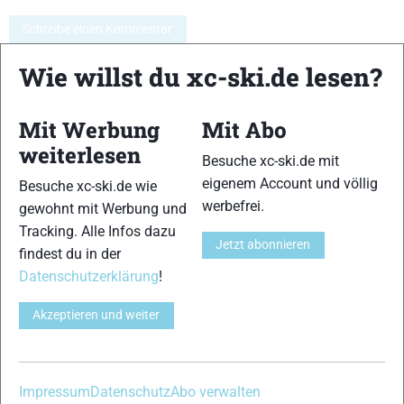
Schreibe einen Kommentar
Wie willst du xc-ski.de lesen?
xc-ski.de ist DAS deutschsprachige Portal mit aktuellen
News aus dem Skilanglauf, Biathlon und der Nordischen
Mit Werbung
Mit Abo
Kombination, einer Loipendatenbank,
Langlauf
-Community
weiterlesen
und allem was du sonst noch über deine Lieblingssportarten
Besuche xc-ski.de mit
wissen solltest.
eigenem Account und völlig
Besuche xc-ski.de wie
werbefrei.
gewohnt mit Werbung und
Ob
Skilanglauf
-Anfänger oder Profi-Sportler, wir haben
Tracking. Alle Infos dazu
immer ein offenes Ohr für dich! Du kannst uns jederzeit über
Jetzt abonnieren
findest du in der
das
Kontaktformular
erreichen.
Datenschutzerklärung
!
Partner
Akzeptieren und weiter
Impressum
Datenschutz
Abo verwalten
xc-ski.de in Social Media