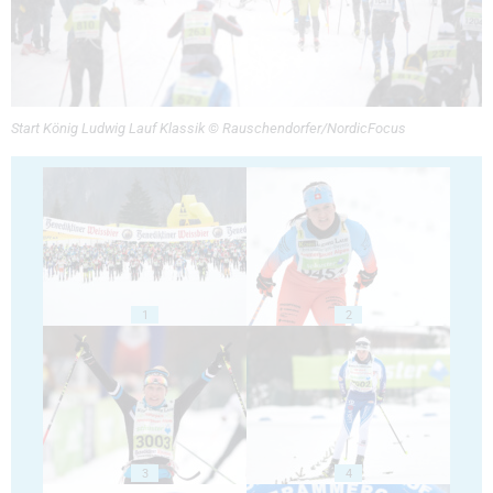
Start König Ludwig Lauf Klassik © Rauschendorfer/NordicFocus
1
2
3
4