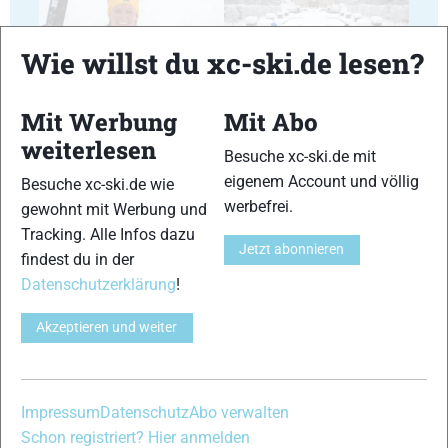
Wie willst du xc-ski.de lesen?
17
18
Mit Werbung
Mit Abo
weiterlesen
Besuche xc-ski.de mit
eigenem Account und völlig
Besuche xc-ski.de wie
werbefrei.
gewohnt mit Werbung und
Tracking. Alle Infos dazu
19
20
Jetzt abonnieren
findest du in der
Datenschutzerklärung
!
Akzeptieren und weiter
21
22
Impressum
Datenschutz
Abo verwalten
Schon registriert? Hier anmelden