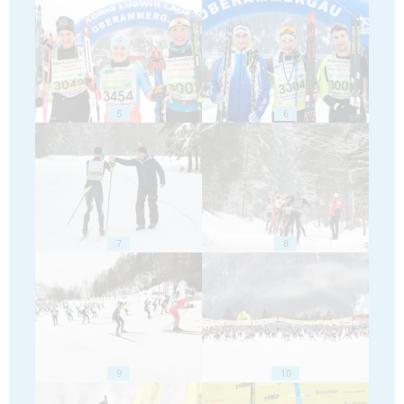
5
6
7
8
9
10