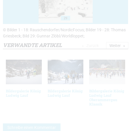
29
© Bilder 1 - 18: Rauschendorfer/NordicFocus; Bilder 19 - 28: Thomas
Griesbeck; Bild 29: Gunnar Zlöbl/Worldloppet;
VERWANDTE ARTIKEL
Zurück
Weiter
Bildergalerie König
Bildergalerie König
Bildergalerie König
Ludwig Lauf
Ludwig Lauf
Ludwig Lauf
Oberammergau
Klassik
Schreibe einen Kommentar