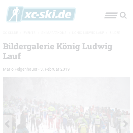
XC-SKI.DE
»
EVENTS
»
SKIMARATHONS
»
KÖNIG LUDWIG LAUF
»
BILDER
Bildergalerie König Ludwig
Lauf
Mario Felgenhauer
-
3. Februar 2019