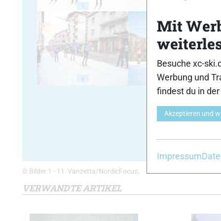
1
2
Mit Wer
weiterle
Besuche xc-ski.
Werbung und Tra
6
7
findest du in de
Akzeptieren und w
Impressum
Date
© Bilder 1 - 11: Vanzetta/NordicFocus;
VERWANDTE ARTIKEL