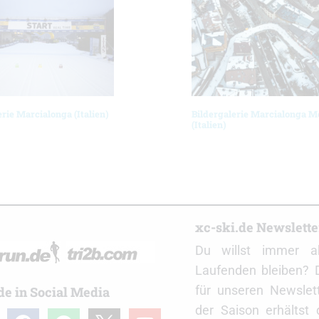
erie Marcialonga (Italien)
Bildergalerie Marcialonga M
(Italien)
r
xc-ski.de Newslett
Du willst immer a
Laufenden bleiben? 
für unseren Newslet
de in Social Media
der Saison erhältst
gram
facebook
spotify
x
youtube