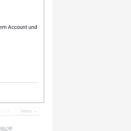
5
nem Account und
10
urück
Weiter