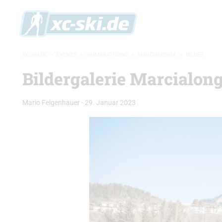
XC-SKI.DE
»
EVENTS
»
SKIMARATHONS
»
MARCIALONGA
»
BILDER
Bildergalerie Marcialonga
Mario Felgenhauer
-
29. Januar 2023