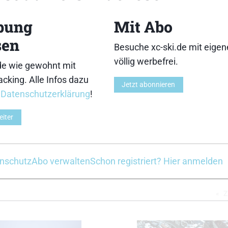
3
4
bung
Mit Abo
sen
Besuche xc-ski.de mit eige
völlig werbefrei.
de wie gewohnt mit
cking. Alle Infos dazu
8
9
Jetzt abonnieren
r
Datenschutzerklärung
!
eiter
11
nschutz
Abo verwalten
Schon registriert? Hier anmelden
Z