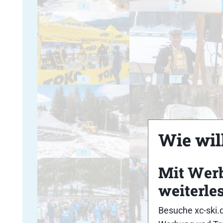
1
2
6
7
Wie will
11
12
Mit Wer
weiterle
Besuche xc-ski.