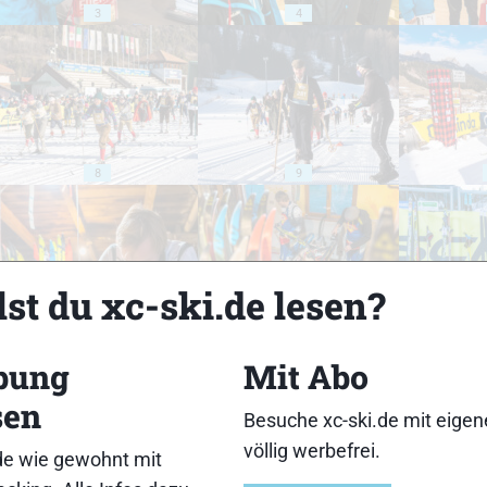
3
4
8
9
st du xc-ski.de lesen?
13
14
bung
Mit Abo
sen
Besuche xc-ski.de mit eige
völlig werbefrei.
de wie gewohnt mit