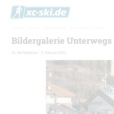
XC-SKI.DE
»
EVENTS
»
SKIMARATHONS
»
MARCIALONGA
»
BILDER
Bildergalerie Unterwegs
XC-Ski Redaktion
-
3. Februar 2022