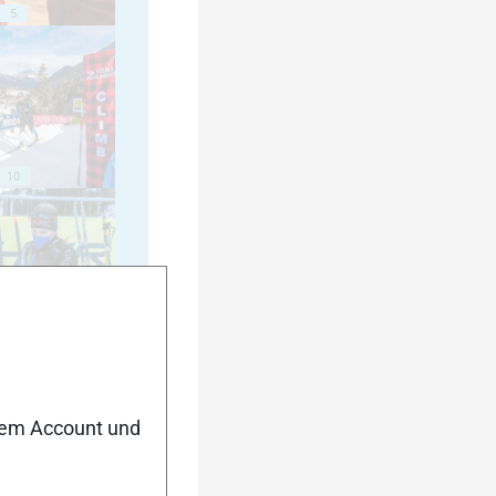
5
10
15
nem Account und