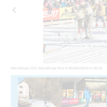
Marcialonga 2022: Marcialonga Story © Michael Rackl/xc-ski.de