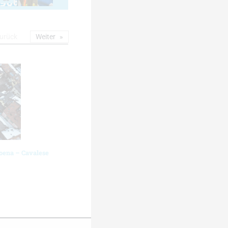
urück
Weiter
oena – Cavalese