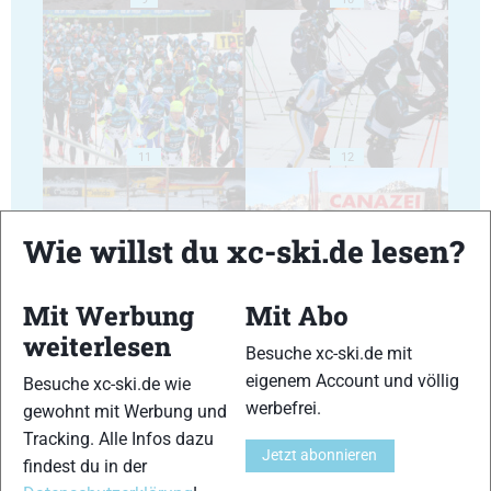
11
12
Wie willst du xc-ski.de lesen?
Mit Werbung
Mit Abo
13
14
weiterlesen
Besuche xc-ski.de mit
eigenem Account und völlig
Besuche xc-ski.de wie
werbefrei.
gewohnt mit Werbung und
Tracking. Alle Infos dazu
Jetzt abonnieren
findest du in der
15
16