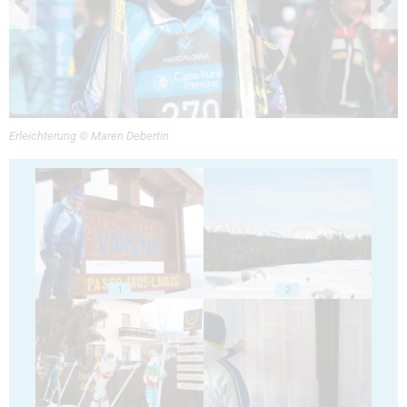
Erleichterung © Maren Debertin
1
2