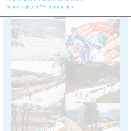
Schon registriert? Hier anmelden
3
4
5
6
7
8