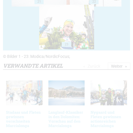
21
22
23
© Bilder 1 - 23: Modica/NordicFocus;
VERWANDTE ARTIKEL
Zurück
Weiter
Stadaas und Fleten
Langlauf-Klassiker
Nygaard und
gewinnen
in den Dolomiten:
Fleten gewinnen
verschneiten
Vorschau auf den
actionreichen
Marcialonga
Marcialonga
Marcialonga