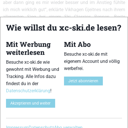
aber dann ging es mir wieder besser und im Anstieg fühlte
ich mich wirklich gut“, erklärte Vikhagen Gjeitnes nach ihrem
allerersten Sieg bei einem Ski Classics Rennen. Beste
Deutsche war Franziska Müller auf Rang 23.
Wie willst du xc-ski.de lesen?
Alle Ergebnislisten findet ihr hier:
Ergebnisse Marcialonga
Mit Werbung
Mit Abo
(Italien)
weiterlesen
Bildergalerie
Besuche xc-ski.de mit
eigenem Account und völlig
Besuche xc-ski.de wie
werbefrei.
gewohnt mit Werbung und
Tracking. Alle Infos dazu
Jetzt abonnieren
findest du in der
Datenschutzerklärung
!
1
2
Akzeptieren und weiter
Impressum
Datenschutz
Abo verwalten