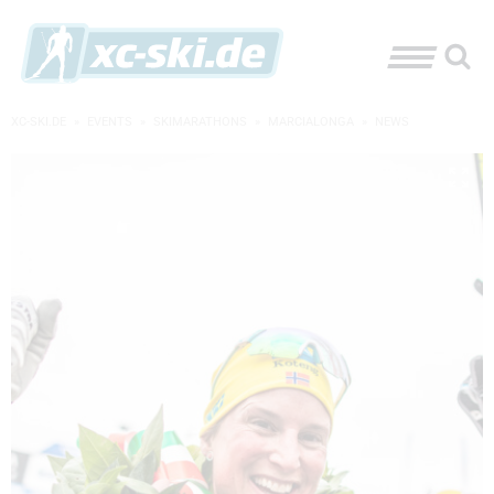
XC-SKI.DE
»
EVENTS
»
SKIMARATHONS
»
MARCIALONGA
»
NEWS