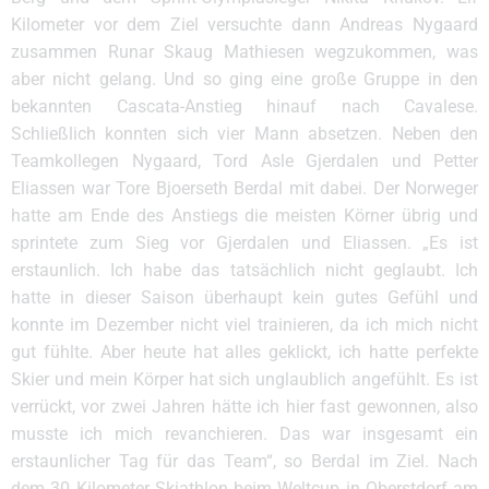
Kilometer vor dem Ziel versuchte dann Andreas Nygaard
zusammen Runar Skaug Mathiesen wegzukommen, was
aber nicht gelang. Und so ging eine große Gruppe in den
bekannten Cascata-Anstieg hinauf nach Cavalese.
Schließlich konnten sich vier Mann absetzen. Neben den
Teamkollegen Nygaard, Tord Asle Gjerdalen und Petter
Eliassen war Tore Bjoerseth Berdal mit dabei. Der Norweger
hatte am Ende des Anstiegs die meisten Körner übrig und
sprintete zum Sieg vor Gjerdalen und Eliassen. „Es ist
erstaunlich. Ich habe das tatsächlich nicht geglaubt. Ich
hatte in dieser Saison überhaupt kein gutes Gefühl und
konnte im Dezember nicht viel trainieren, da ich mich nicht
gut fühlte. Aber heute hat alles geklickt, ich hatte perfekte
Skier und mein Körper hat sich unglaublich angefühlt. Es ist
verrückt, vor zwei Jahren hätte ich hier fast gewonnen, also
musste ich mich revanchieren. Das war insgesamt ein
erstaunlicher Tag für das Team“, so Berdal im Ziel. Nach
dem 30 Kilometer Skiathlon beim Weltcup in Oberstdorf am