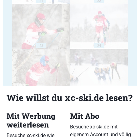
21
22
23
24
25
26
Wie willst du xc-ski.de lesen?
Mit Werbung
Mit Abo
weiterlesen
Besuche xc-ski.de mit
eigenem Account und völlig
Besuche xc-ski.de wie
27
28