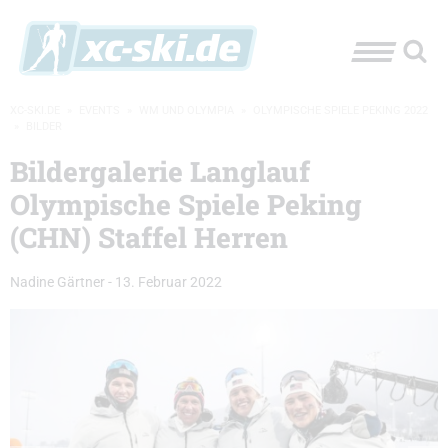
XC-SKI.DE
»
EVENTS
»
WM UND OLYMPIA
»
OLYMPISCHE SPIELE PEKING 2022
»
BILDER
Bildergalerie Langlauf
Olympische Spiele Peking
(CHN) Staffel Herren
Nadine Gärtner
-
13. Februar 2022