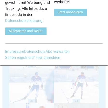
werbefrei.
gewohnt mit Werbung und
Tracking. Alle Infos dazu
Jetzt abonnieren
findest du in der
Datenschutzerklärung
!
Akzeptieren und weiter
29
30
Impressum
Datenschutz
Abo verwalten
Schon registriert? Hier anmelden
31
32
33
34