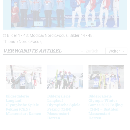
47
48
© Bilder 1 - 43: Modica/NordicFocus; Bilder 44 - 48:
Thibaut/NordicFocus;
VERWANDTE ARTIKEL
Zurück
Weiter
Bildergalerie
Bildergalerie
Bildergalerie
Langlauf
Langlauf
Olympic Winter
Olympische Spiele
Olympische Spiele
Games 2022 Beijing
Peking (CHN)
Peking (CHN)
(CHN) – Biathlon
Massenstart Damen
Massenstart
Massenstart
Herren
Herren