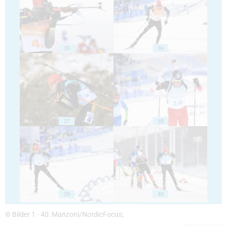
35
36
37
38
39
40
© Bilder 1 - 40: Manzoni/NordicFocus;