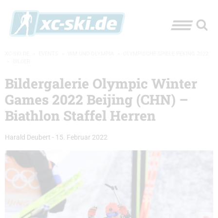
XC-SKI.DE
»
EVENTS
»
WM UND OLYMPIA
»
OLYMPISCHE SPIELE PEKING 2022
»
BILDER
Bildergalerie Olympic Winter
Games 2022 Beijing (CHN) –
Biathlon Staffel Herren
Harald Deubert
-
15. Februar 2022