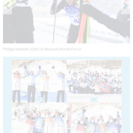
Philipp Nawrath (GER) © Manzoni/NordicFocus
1
2