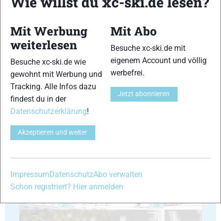
Wie willst du xc-ski.de lesen?
Mit Werbung
Mit Abo
weiterlesen
Besuche xc-ski.de mit
eigenem Account und völlig
Besuche xc-ski.de wie
23
24
werbefrei.
gewohnt mit Werbung und
Tracking. Alle Infos dazu
Jetzt abonnieren
findest du in der
Datenschutzerklärung
!
Akzeptieren und weiter
25
26
Impressum
Datenschutz
Abo verwalten
Schon registriert? Hier anmelden
27
28