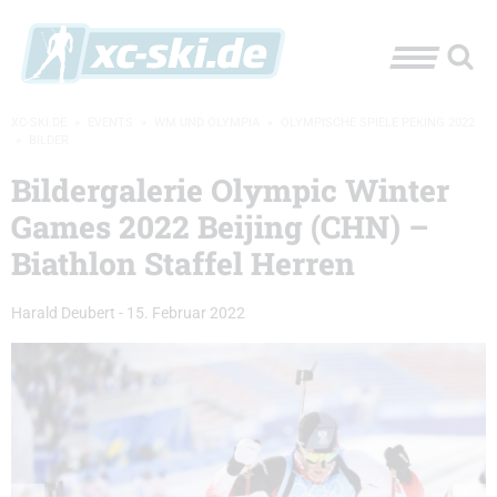
XC-SKI.DE
»
EVENTS
»
WM UND OLYMPIA
»
OLYMPISCHE SPIELE PEKING 2022
»
BILDER
Bildergalerie Olympic Winter
Games 2022 Beijing (CHN) –
Biathlon Staffel Herren
Harald Deubert
-
15. Februar 2022