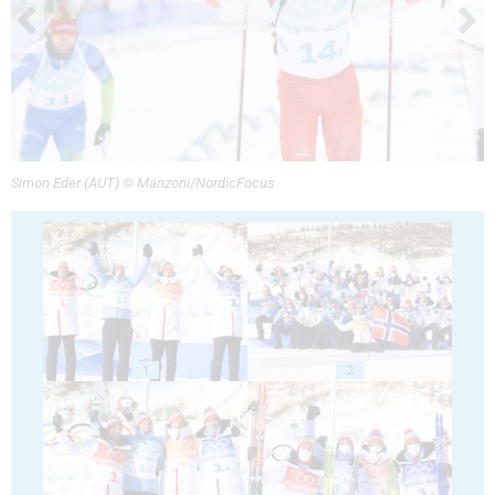
Simon Eder (AUT) © Manzoni/NordicFocus
1
2