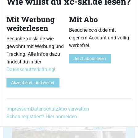
Wie willst du xc-ski.de lesen?
Mit Werbung
Mit Abo
weiterlesen
Besuche xc-ski.de mit
eigenem Account und völlig
Besuche xc-ski.de wie
23
24
werbefrei.
gewohnt mit Werbung und
Tracking. Alle Infos dazu
Jetzt abonnieren
findest du in der
Datenschutzerklärung
!
Akzeptieren und weiter
25
26
Impressum
Datenschutz
Abo verwalten
Schon registriert? Hier anmelden
27
28