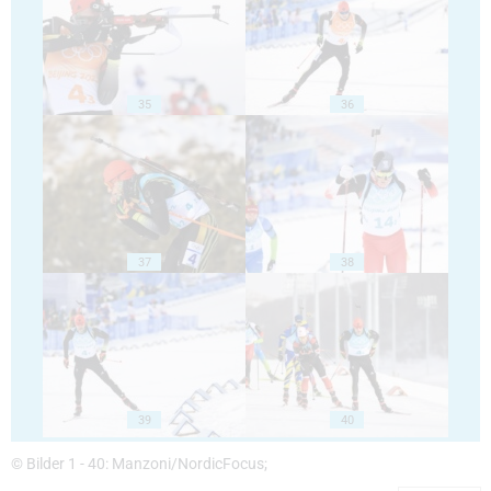
35
36
37
38
39
40
© Bilder 1 - 40: Manzoni/NordicFocus;