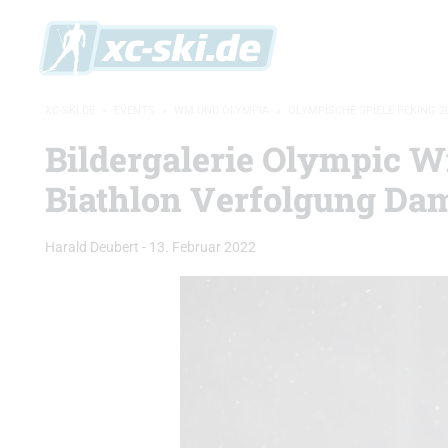
XC-SKI.DE
»
EVENTS
»
WM UND OLYMPIA
»
OLYMPISCHE SPIELE PEKING 2
Bildergalerie Olympic W
Biathlon Verfolgung Da
Harald Deubert
-
13. Februar 2022