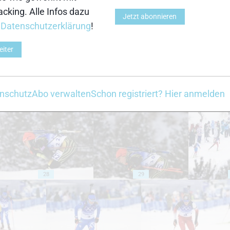
cking. Alle Infos dazu
Jetzt abonnieren
18
19
r
Datenschutzerklärung
!
eiter
nschutz
Abo verwalten
Schon registriert? Hier anmelden
23
24
28
29