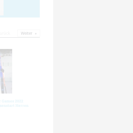
urück
Weiter
r Games 2022
senstart Herren