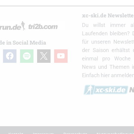
r
xc-ski.de Newslett
Du willst immer a
Laufenden bleiben? 
für unseren Newslet
de in Social Media
der Saison erhältst
gram
facebook
spotify
x
youtube
einmal pro Woche d
News und Themen in
Einfach hier anmelden