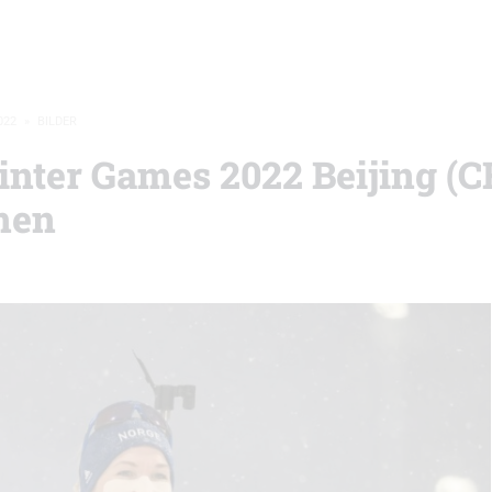
022
»
BILDER
inter Games 2022 Beijing (
men