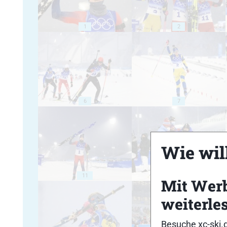
1
2
6
7
Wie will
11
12
Mit Wer
weiterle
Besuche xc-ski.