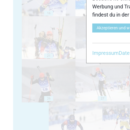
Werbung und Tra
16
17
findest du in de
Akzeptieren und w
Impressum
Date
21
22
26
27