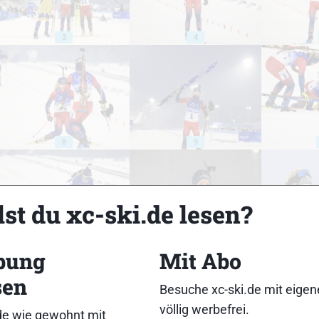
3
4
8
9
st du xc-ski.de lesen?
13
14
bung
Mit Abo
sen
Besuche xc-ski.de mit eige
völlig werbefrei.
de wie gewohnt mit