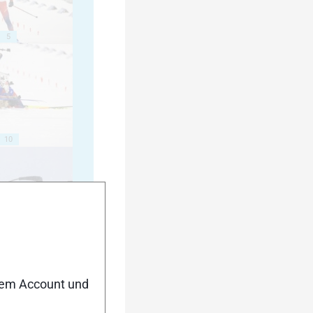
5
10
15
nem Account und