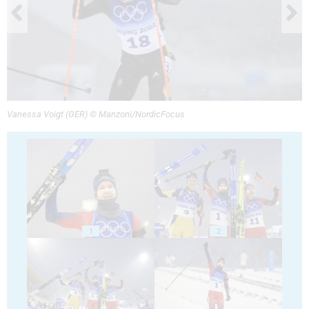
Vanessa Voigt (GER) © Manzoni/NordicFocus
1
2