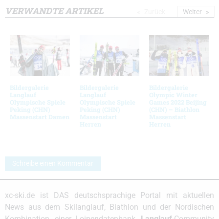
VERWANDTE ARTIKEL
Zurück
Weiter
Bildergalerie
Bildergalerie
Bildergalerie
Langlauf
Langlauf
Olympic Winter
Olympische Spiele
Olympische Spiele
Games 2022 Beijing
Peking (CHN)
Peking (CHN)
(CHN) – Biathlon
Massenstart Damen
Massenstart
Massenstart
Herren
Herren
Schreibe einen Kommentar
xc-ski.de ist DAS deutschsprachige Portal mit aktuellen
News aus dem Skilanglauf, Biathlon und der Nordischen
Kombination, einer Loipendatenbank,
Langlauf
-Community