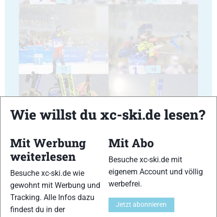
17
18
Wie willst du xc-ski.de lesen?
Mit Werbung
Mit Abo
19
20
weiterlesen
Besuche xc-ski.de mit
eigenem Account und völlig
Besuche xc-ski.de wie
werbefrei.
gewohnt mit Werbung und
Tracking. Alle Infos dazu
Jetzt abonnieren
findest du in der
21
22