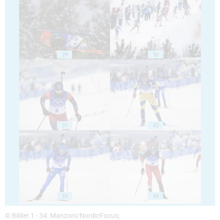
29
30
31
32
33
34
© Bilder 1 - 34: Manzoni/NordicFocus;