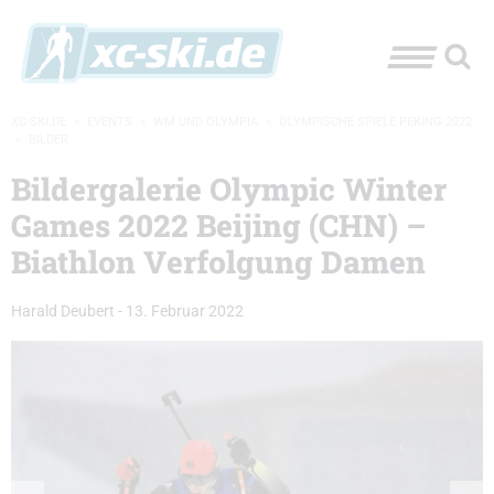
XC-SKI.DE
»
EVENTS
»
WM UND OLYMPIA
»
OLYMPISCHE SPIELE PEKING 2022
»
BILDER
Bildergalerie Olympic Winter
Games 2022 Beijing (CHN) –
Biathlon Verfolgung Damen
Harald Deubert
-
13. Februar 2022