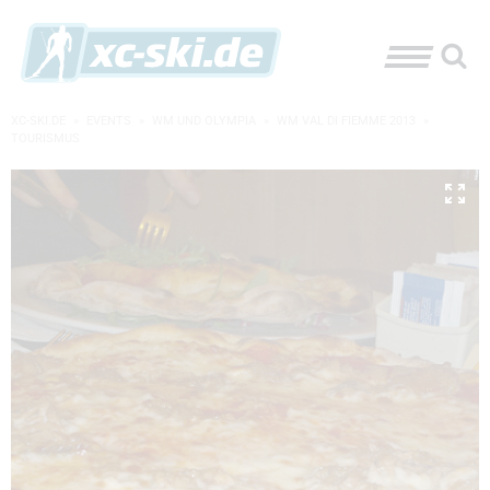
XC-SKI.DE
»
EVENTS
»
WM UND OLYMPIA
»
WM VAL DI FIEMME 2013
»
TOURISMUS