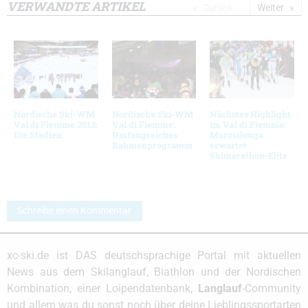
VERWANDTE ARTIKEL
Zurück
Weiter
Nordische Ski-WM
Nordische Ski-WM
Nächstes Highlight
Val di Fiemme 2013:
Val di Fiemme:
im Val di Fiemme:
Die Stadien
Umfangreiches
Marcialonga
Rahmenprogramm
erwartet
Skimarathon-Elite
Schreibe einen Kommentar
xc-ski.de ist DAS deutschsprachige Portal mit aktuellen
News aus dem Skilanglauf, Biathlon und der Nordischen
Kombination, einer Loipendatenbank,
Langlauf
-Community
und allem was du sonst noch über deine Lieblingssportarten