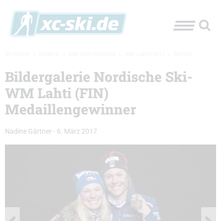
XC-SKI.DE
»
EVENTS
»
WM UND OLYMPIA
»
WM LAHTI 2017
»
BILDER
Bildergalerie Nordische Ski-
WM Lahti (FIN)
Medaillengewinner
Nadine Gärtner
-
6. März 2017