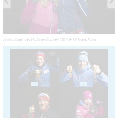
Jessica Diggins (USA), Sadie Bjornsen (USA), (l-r) © NordicFocus
1
2