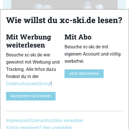
Wie willst du xc-ski.de lesen?
Mit Werbung
Mit Abo
17
18
weiterlesen
Besuche xc-ski.de mit
eigenem Account und völlig
Besuche xc-ski.de wie
werbefrei.
gewohnt mit Werbung und
Tracking. Alle Infos dazu
Jetzt abonnieren
findest du in der
19
20
Datenschutzerklärung
!
Akzeptieren und weiter
21
22
Impressum
Datenschutz
Abo verwalten
Schon registriert? Hier anmelden