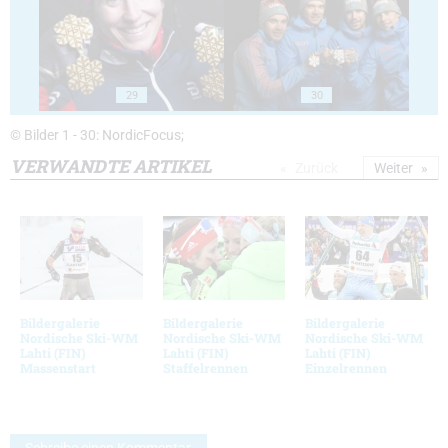
29
30
© Bilder 1 - 30: NordicFocus;
VERWANDTE ARTIKEL
Zurück
Weiter
Bildergalerie
Bildergalerie
Bildergalerie
Nordische Ski-WM
Nordische Ski-WM
Nordische Ski-WM
Lahti (FIN)
Lahti (FIN)
Lahti (FIN)
Massenstart
Staffelrennen
Einzelrennen