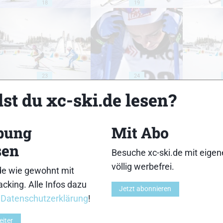
18
19
23
24
st du xc-ski.de lesen?
bung
Mit Abo
sen
28
29
Besuche xc-ski.de mit eige
völlig werbefrei.
de wie gewohnt mit
cking. Alle Infos dazu
Jetzt abonnieren
r
Datenschutzerklärung
!
eiter
33
34