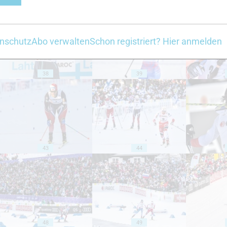
nschutz
Abo verwalten
Schon registriert? Hier anmelden
38
39
43
44
48
49