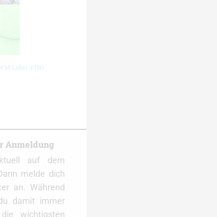
-WM Lahti (FIN)
er Anmeldung
ktuell auf dem
Dann melde dich
ter an. Während
 du damit immer
ie wichtigsten