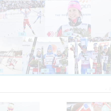
53
54
7
58
59
Z