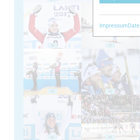
Impressum
Date
36
37
41
42
46
47