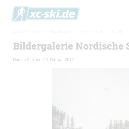
XC-SKI.DE
»
EVENTS
»
WM UND OLYMPIA
»
WM LAHTI 2017
»
BILDER
Bildergalerie Nordische
Nadine Gärtner
-
25. Februar 2017