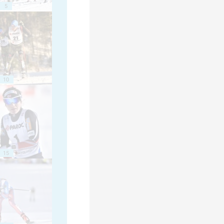
5
10
15