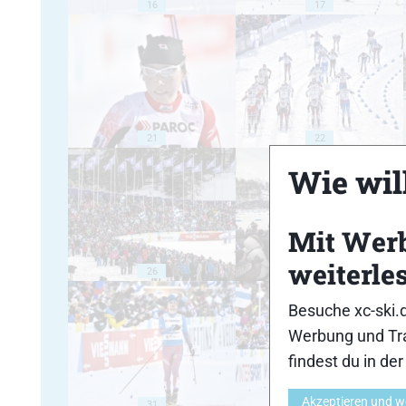
16
17
21
22
Wie will
Mit Wer
weiterle
26
27
Besuche xc-ski.
Werbung und Tra
findest du in de
Akzeptieren und w
31
32