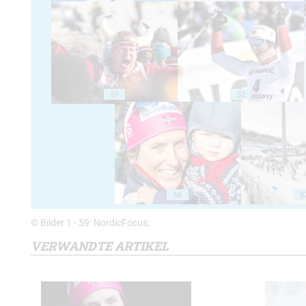
51
52
56
5
© Bilder 1 - 59: NordicFocus;
VERWANDTE ARTIKEL