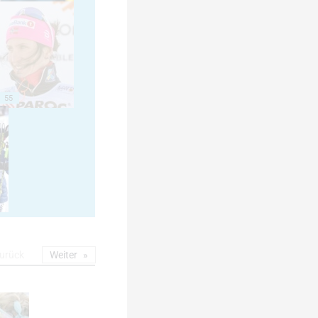
55
urück
Weiter