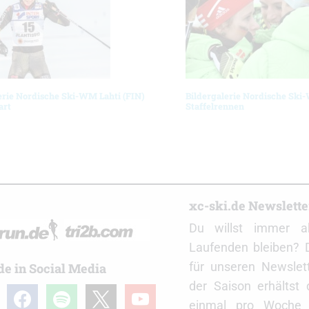
erie Nordische Ski-WM Lahti (FIN)
Bildergalerie Nordische Ski
art
Staffelrennen
r
xc-ski.de Newslett
Du willst immer a
Laufenden bleiben? 
für unseren Newslet
de in Social Media
der Saison erhältst
gram
facebook
spotify
x
youtube
einmal pro Woche d