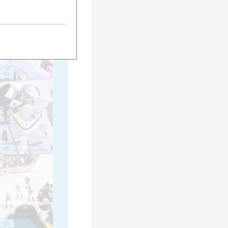
40
45
50