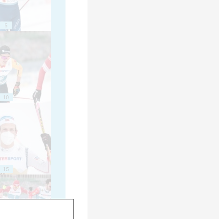
5
10
15