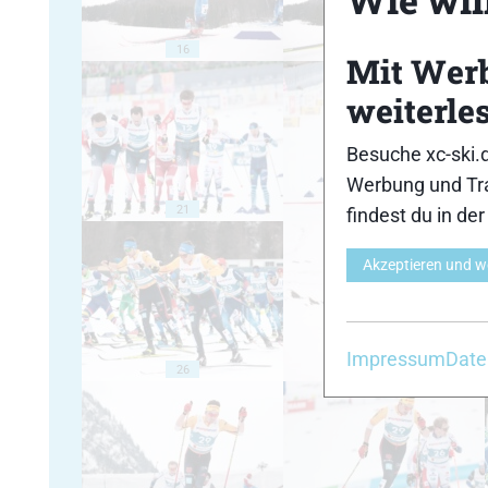
16
17
Mit Wer
weiterle
Besuche xc-ski.
Werbung und Tra
21
22
findest du in de
Akzeptieren und w
Impressum
Date
26
27