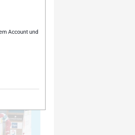
20
nem Account und
25
30