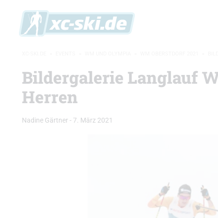
XC-SKI.DE
»
EVENTS
»
WM UND OLYMPIA
»
WM OBERSTDORF 2021
»
BIL
Bildergalerie Langlauf 
Herren
Nadine Gärtner
-
7. März 2021