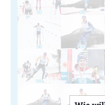
1
2
6
7
11
12
Wie will