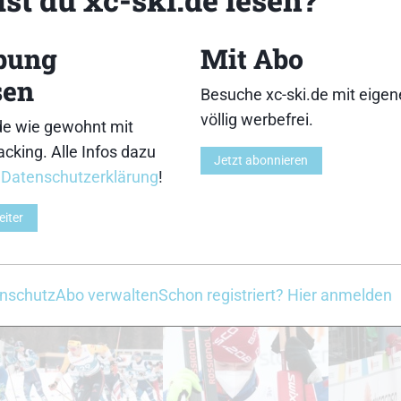
18
19
bung
Mit Abo
sen
Besuche xc-ski.de mit eige
völlig werbefrei.
de wie gewohnt mit
cking. Alle Infos dazu
Jetzt abonnieren
23
24
r
Datenschutzerklärung
!
eiter
nschutz
Abo verwalten
Schon registriert? Hier anmelden
28
29