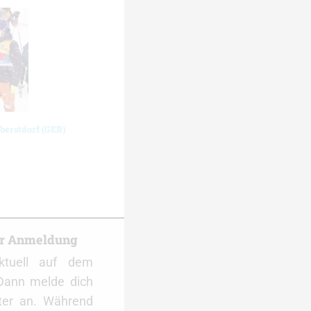
berstdorf (GER)
er Anmeldung
ktuell auf dem
Dann melde dich
ter an. Während