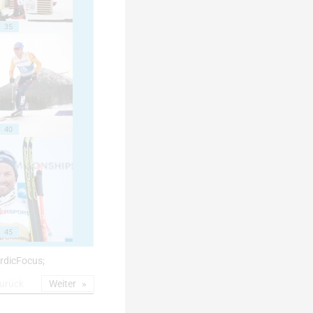
35
40
45
NordicFocus;
urück
Weiter