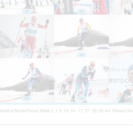
33
34
38
39
43
44
 45: Modica/NordicFocus; Bilder 2, 7, 9, 13, 16 - 17, 27 - 28, 39, 43: Thibaut/
Z