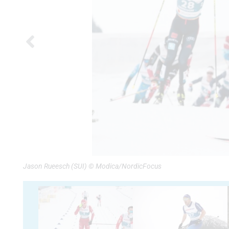
Jason Rueesch (SUI) © Modica/NordicFocus