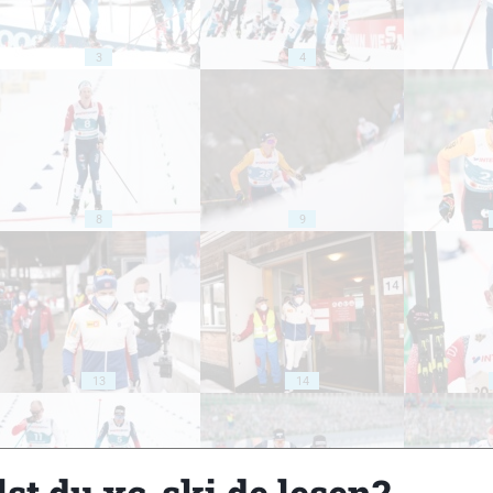
3
4
8
9
13
14
st du xc-ski.de lesen?