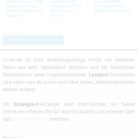
Nordische Ski WM
Langlauf WM
Langlauf WM
Oberstdorf (GER)
Oberstdorf (GER)
Oberstdorf (GER)
Medaillengewinner
Massenstart
Massenstart Damen
Langlauf
Herren
Schreibe einen Kommentar
xc-ski.de ist DAS deutschsprachige Portal mit aktuellen
News aus dem Skilanglauf, Biathlon und der Nordischen
Kombination, einer Loipendatenbank,
Langlauf
-Community
und allem was du sonst noch über deine Lieblingssportarten
wissen solltest.
Ob
Skilanglauf
-Anfänger oder Profi-Sportler, wir haben
immer ein offenes Ohr für dich! Du kannst uns jederzeit über
das
Kontaktformular
erreichen.