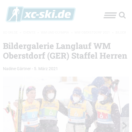
XC-SKI.DE
»
EVENTS
»
WM UND OLYMPIA
»
WM OBERSTDORF 2021
»
BILDER
Bildergalerie Langlauf WM
Oberstdorf (GER) Staffel Herren
Nadine Gärtner
-
5. März 2021