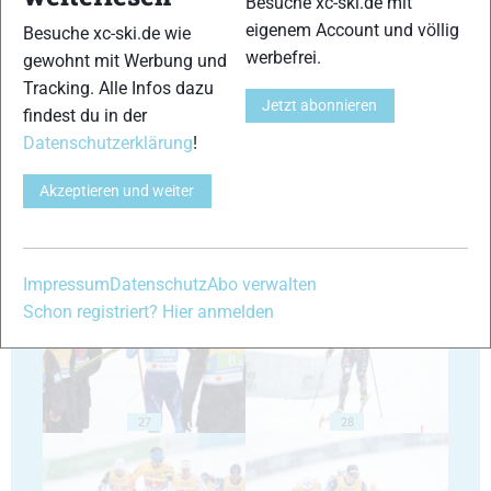
Besuche xc-ski.de mit
eigenem Account und völlig
Besuche xc-ski.de wie
werbefrei.
gewohnt mit Werbung und
Tracking. Alle Infos dazu
Jetzt abonnieren
23
24
findest du in der
Datenschutzerklärung
!
Akzeptieren und weiter
25
26
Impressum
Datenschutz
Abo verwalten
Schon registriert? Hier anmelden
27
28