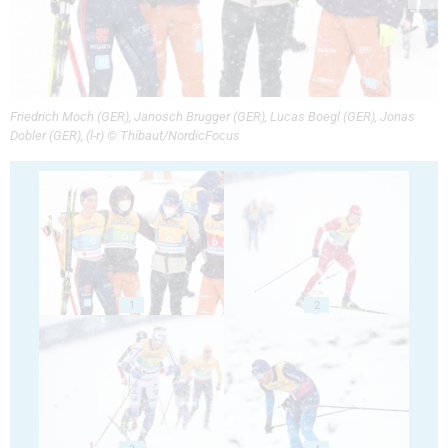
Friedrich Moch (GER), Janosch Brugger (GER), Lucas Boegl (GER), Jonas
Dobler (GER), (l-r) © Thibaut/NordicFocus
1
2