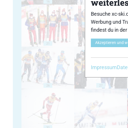
weiterle
16
17
Besuche xc-ski.
Werbung und Tra
findest du in de
Akzeptieren und w
21
22
Impressum
Date
26
27
31
32