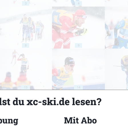
3
4
8
9
13
14
st du xc-ski.de lesen?
bung
Mit Abo