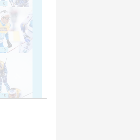
5
10
15