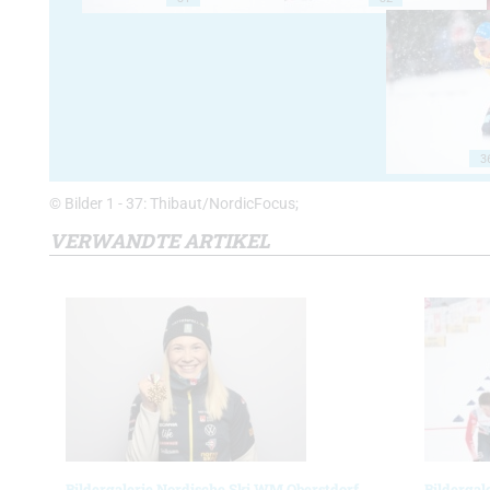
3
© Bilder 1 - 37: Thibaut/NordicFocus;
VERWANDTE ARTIKEL
Bildergalerie Nordische Ski WM Oberstdorf
Bildergal