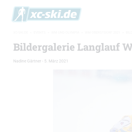
XC-SKI.DE
»
EVENTS
»
WM UND OLYMPIA
»
WM OBERSTDORF 2021
»
BIL
Bildergalerie Langlauf 
Nadine Gärtner
-
5. März 2021