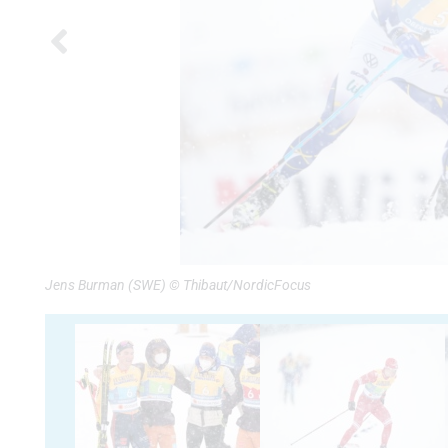
Jens Burman (SWE) © Thibaut/NordicFocus