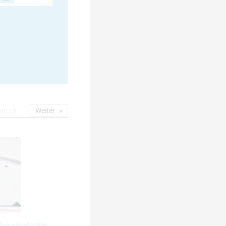
urück
Weiter
berstdorf (GER)