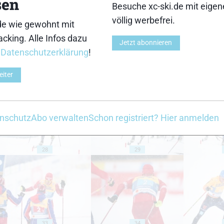
sen
18
19
Besuche xc-ski.de mit eige
völlig werbefrei.
de wie gewohnt mit
cking. Alle Infos dazu
Jetzt abonnieren
r
Datenschutzerklärung
!
eiter
23
24
nschutz
Abo verwalten
Schon registriert? Hier anmelden
28
29
33
34