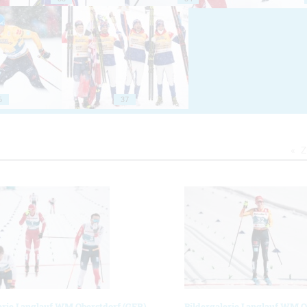
6
37
Z
erie Langlauf WM Oberstdorf (GER)
Bildergalerie Langlauf WM O