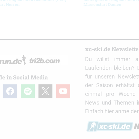
art Herren
Massenstart Damen
r
xc-ski.de Newslett
Du willst immer a
Laufenden bleiben? 
für unseren Newslet
de in Social Media
der Saison erhältst
gram
facebook
spotify
x
youtube
einmal pro Woche d
News und Themen in
Einfach hier anmelden