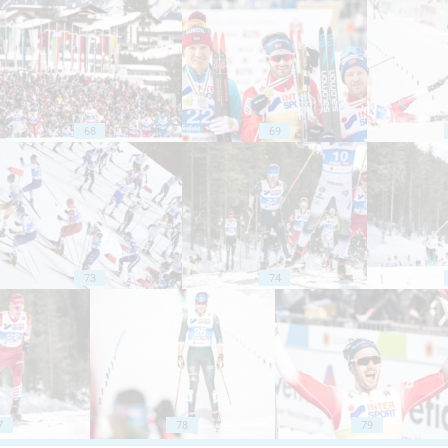
68
69
73
74
7
78
79