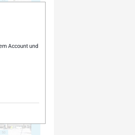
40
nem Account und
45
50