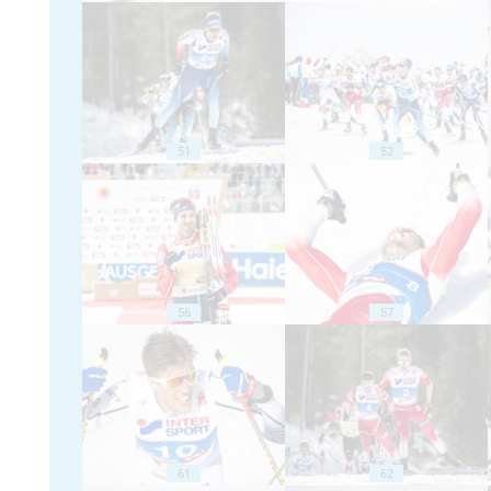
51
52
56
57
61
62