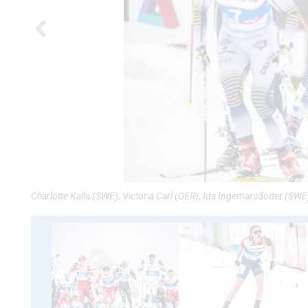
Charlotte Kalla (SWE), Victoria Carl (GER), Ida Ingemarsdotter (