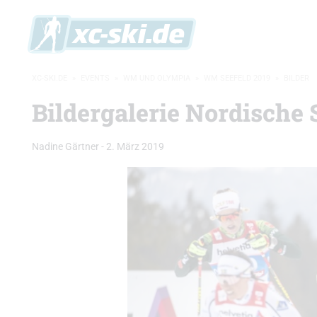
XC-SKI.DE
»
EVENTS
»
WM UND OLYMPIA
»
WM SEEFELD 2019
»
BILDER
Bildergalerie Nordische
Nadine Gärtner
-
2. März 2019