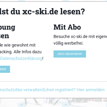
st du xc-ski.de lesen?
bung
Mit Abo
sen
38
39
Besuche xc-ski.de mit eige
völlig werbefrei.
de wie gewohnt mit
cking. Alle Infos dazu
Jetzt abonnieren
r
Datenschutzerklärung
!
eiter
43
44
nschutz
Abo verwalten
Schon registriert? Hier anmelden
48
49