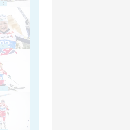
5
10
15