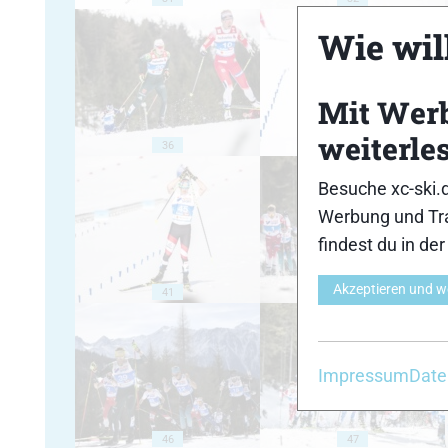
Wie will
Mit Wer
weiterle
36
37
Besuche xc-ski.
Werbung und Tra
findest du in de
Akzeptieren und w
41
42
Impressum
Date
46
47