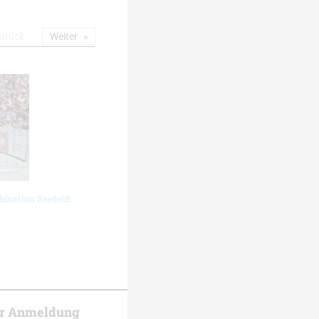
urück
Weiter
ination Seefeld:
er Anmeldung