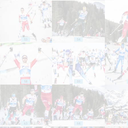
53
54
58
59
63
64