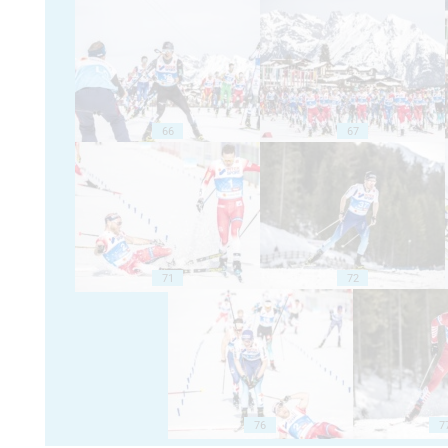
66
67
71
72
76
7