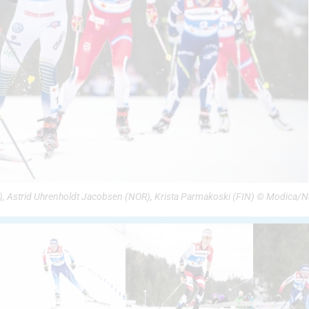
SWE), Astrid Uhrenholdt Jacobsen (NOR), Krista Parmakoski (FIN) © Modica/