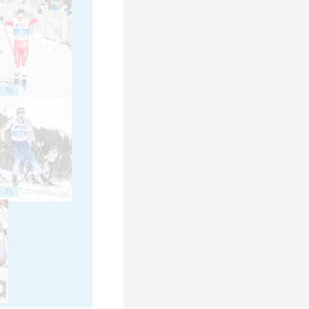
70
75