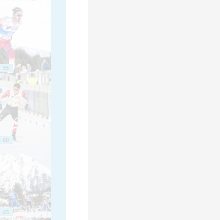
55
60
65