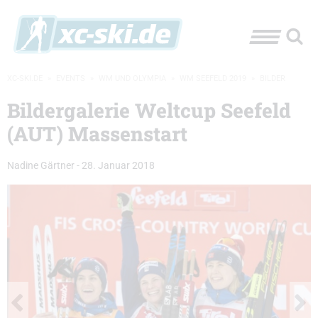
XC-SKI.DE
»
EVENTS
»
WM UND OLYMPIA
»
WM SEEFELD 2019
»
BILDER
Bildergalerie Weltcup Seefeld
(AUT) Massenstart
Nadine Gärtner
-
28. Januar 2018