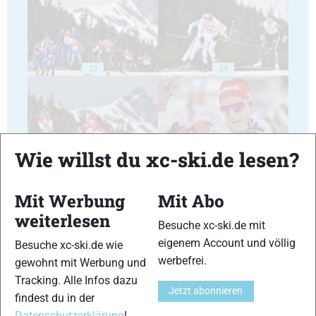
23
24
Wie willst du xc-ski.de lesen?
25
26
Mit Werbung
Mit Abo
weiterlesen
Besuche xc-ski.de mit
eigenem Account und völlig
Besuche xc-ski.de wie
werbefrei.
gewohnt mit Werbung und
27
28
Tracking. Alle Infos dazu
Jetzt abonnieren
findest du in der
Datenschutzerklärung
!