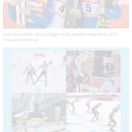
Heidi Weng (NOR), Jessica Diggins (USA), Ragnhild Haga (NOR), (l-r) ©
Thibaut/NordicFocus
1
2