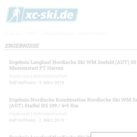
XC-SKI.DE
»
EVENTS
»
WM UND OLYMPIA
»
WM SEEFELD 2019
ERGEBNISSE
Ergebnis Langlauf Nordische Ski WM Seefeld (AUT) 5
Massenstart FT Herren
Ergebnisse
|
Weltmeisterschaft
Ralf Hofmann
-
3. März 2019
Ergebnis Nordische Kombination Nordische Ski WM Se
(AUT) Staffel HS 109 / 4×5 Km
Ergebnisse
|
Weltmeisterschaft
Ralf Hofmann
-
2. März 2019