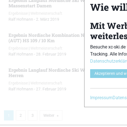
Ergebnis Langlauf Nordische Ski WM Seefeld (AUT) 3
Wie will
Massenstart Damen
Ergebnisse
|
Weltmeisterschaft
Ralf Hofmann
-
2. März 2019
Mit Wer
weiterle
Ergebnis Nordische Kombination Nordische Ski WM Se
(AUT) HS 109 / 10 Km
Besuche xc-ski.de
Ergebnisse
|
Weltmeisterschaft
Tracking. Alle Info
Ralf Hofmann
-
28. Februar 2019
Datenschutzerklä
Ergebnis Langlauf Nordische Ski WM Seefeld (AUT) 1
Akzeptieren und w
Herren
Ergebnisse
|
Weltmeisterschaft
Ralf Hofmann
-
27. Februar 2019
Impressum
Datens
1
2
3
Weiter