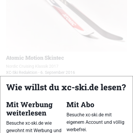
Atomic Motion Skintec
Nordic Cruising Klassik 2017
XC-Ski Redaktion
-
6. September 2016
Das Skintec-Fell sorgt für großes Vertrauen beim Abdruck, was
Wie willst du xc-ski.de lesen?
den Ski für Anfänger wie sportlich ambitionierte Einsteiger
attraktiv macht …
Mit Werbung
Mit Abo
weiterlesen
Besuche xc-ski.de mit
eigenem Account und völlig
Besuche xc-ski.de wie
werbefrei.
gewohnt mit Werbung und