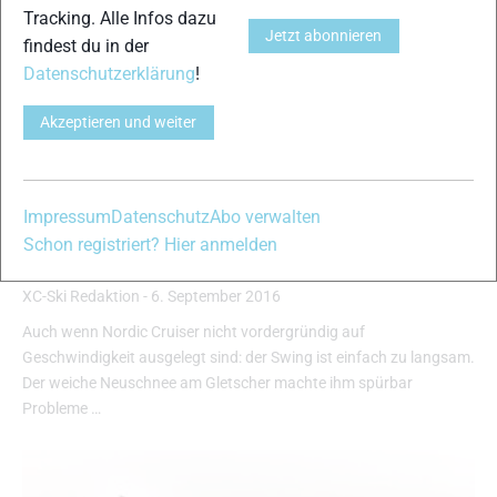
Tracking. Alle Infos dazu
Jetzt abonnieren
findest du in der
Datenschutzerklärung
!
Akzeptieren und weiter
Impressum
Datenschutz
Abo verwalten
Peltonen Swing
Schon registriert? Hier anmelden
Nordic Cruising Klassik 2017
XC-Ski Redaktion
-
6. September 2016
Auch wenn Nordic Cruiser nicht vordergründig auf
Geschwindigkeit ausgelegt sind: der Swing ist einfach zu langsam.
Der weiche Neuschnee am Gletscher machte ihm spürbar
Probleme …