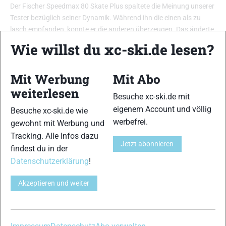
Der Fischer Speedmax 80 Skate Plus spaltete die Meinung unserer
Tester bezüglich seiner Dynamik. Während ihn die einen als zu
lasch empfanden, konnte er die anderen überzeugen. Das änderte
allerdings nichts daran, dass er durchweg sehr gut bewertet
Wie willst du xc-ski.de lesen?
wurde. Er geht leicht vom Fuß, stellt eher geringe Anforderungen
an Kraft und Technik und ist eher günstig. Sein Gewicht ist
Mit Werbung
Mit Abo
dagegen das zweithöchste in dieser Kategorie. …
weiterlesen
Besuche xc-ski.de mit
eigenem Account und völlig
Besuche xc-ski.de wie
werbefrei.
gewohnt mit Werbung und
Tracking. Alle Infos dazu
Jetzt abonnieren
findest du in der
Datenschutzerklärung
!
Akzeptieren und weiter