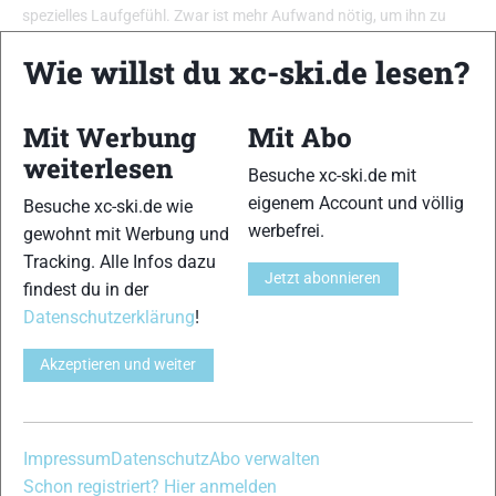
spezielles Laufgefühl. Zwar ist mehr Aufwand nötig, um ihn zu
beherrschen, dann ist er aber auch sportlich zu laufen. Das
Wie willst du xc-ski.de lesen?
spiegelt auch die Auswertung seiner Anforderungen an Kraft und
Technik wider. Diese liegen eher im höheren Bereich. Gewicht und
Preis können sich sehen lassen und finden sich im unteren Mittel
Mit Werbung
Mit Abo
wieder. …
weiterlesen
Besuche xc-ski.de mit
eigenem Account und völlig
Besuche xc-ski.de wie
werbefrei.
gewohnt mit Werbung und
Tracking. Alle Infos dazu
Jetzt abonnieren
findest du in der
Datenschutzerklärung
!
Akzeptieren und weiter
Impressum
Datenschutz
Abo verwalten
Schon registriert? Hier anmelden