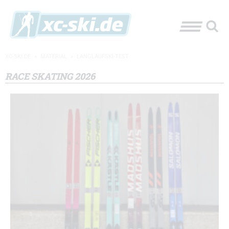
XC-SKI.DE
»
MATERIAL
»
LANGLAUFSKI-TEST
RACE SKATING 2026