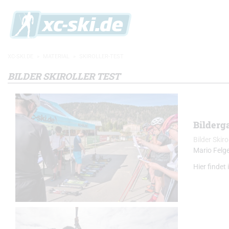
XC-SKI.DE
»
MATERIAL
»
SKIROLLER-TEST
BILDER SKIROLLER TEST
Bilderga
Bilder Skiro
Mario Felg
Hier findet