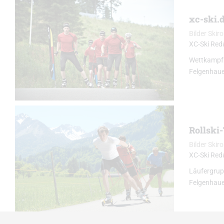
xc-ski.d
Bilder Skiro
XC-Ski Red
Wettkampfro
Felgenhauer
Rollski-
Bilder Skiro
XC-Ski Red
Läufergrupp
Felgenhauer