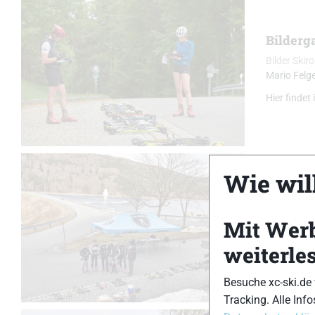
Bilderga
Bilder Skiro
Mario Felg
Hier findet
Wie will
Bilderga
Bilder Skiro
Mit Wer
Mario Felg
weiterle
Hier findet
Besuche xc-ski.de
Tracking. Alle Info