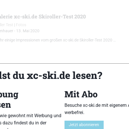
lerie xc-ski.de Skiroller-Test 2020
ller Test
|
Fotos
enhauer
-
13. Mai 2020
 ihr einige Impressionen vom großen xc-ski.de Skiroller-Test 2020 …
st du xc-ski.de lesen?
lerie Skiroller-Test 2018
ller Test
|
Fotos
bung
Mit Abo
enhauer
-
17. April 2018
sen
 ihr einige Impressionen des Skiroller-Tests 2018 …
Besuche xc-ski.de mit eigenem 
werbefrei.
 wie gewohnt mit Werbung und
s dazu findest du in der
Jetzt abonnieren