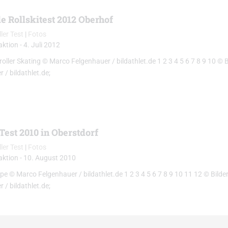
e Rollskitest 2012 Oberhof
ller Test
|
Fotos
aktion
-
4. Juli 2012
ller Skating © Marco Felgenhauer / bildathlet.de 1 2 3 4 5 6 7 8 9 10 © B
 / bildathlet.de;
Test 2010 in Oberstdorf
ller Test
|
Fotos
aktion
-
10. August 2010
e © Marco Felgenhauer / bildathlet.de 1 2 3 4 5 6 7 8 9 10 11 12 © Bilde
 / bildathlet.de;