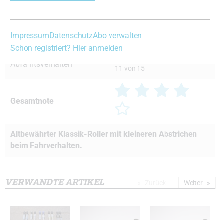
Handling
12 von 15
Impressum
Datenschutz
Abo verwalten
Laufruhe/Dämpfung
13 von 15
Schon registriert? Hier anmelden
Abfahrtsverhalten
11 von 15
Gesamtnote
Altbewährter Klassik-Roller mit kleineren Abstrichen
beim Fahrverhalten.
VERWANDTE ARTIKEL
Zurück
Weiter