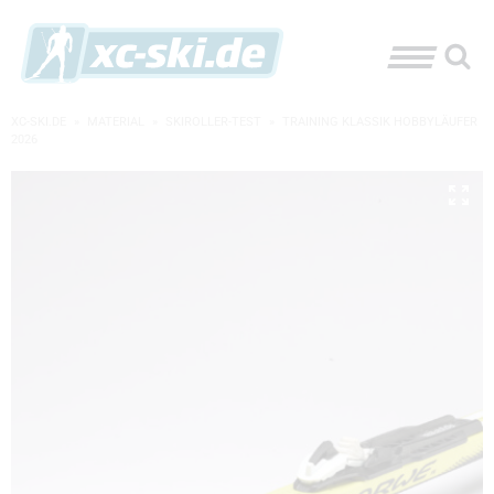
XC-SKI.DE
»
MATERIAL
»
SKIROLLER-TEST
»
TRAINING KLASSIK HOBBYLÄUFER
2026