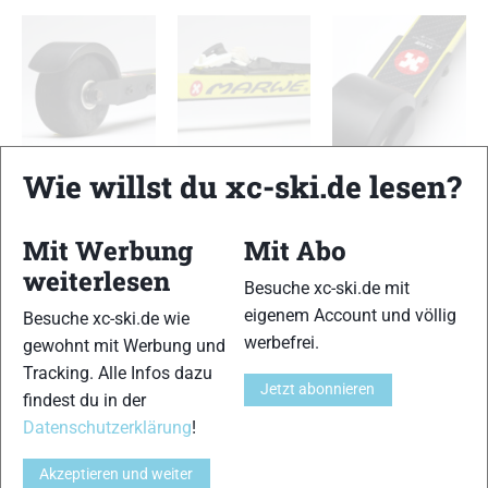
Marwe 700 FX
Marwe 700 FX
Marwe 700 FX
Wie willst du xc-ski.de lesen?
Mit Werbung
Mit Abo
TESTERGEBNIS
weiterlesen
Besuche xc-ski.de mit
Skiähnlicher Abdruck
eigenem Account und völlig
Besuche xc-ski.de wie
13 von 15
werbefrei.
gewohnt mit Werbung und
Tracking. Alle Infos dazu
Haftung
13 von 15
Jetzt abonnieren
findest du in der
Datenschutzerklärung
!
Führung
12 von 15
Akzeptieren und weiter