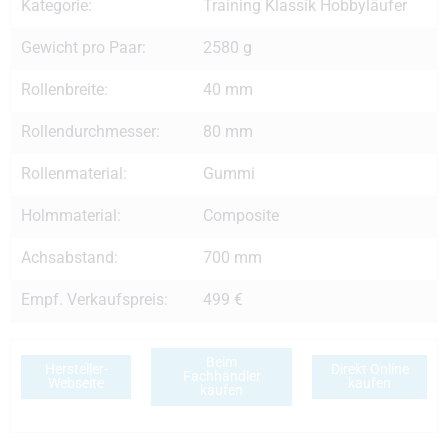
Kategorie:
Training Klassik Hobbyläufer
Gewicht pro Paar:
2580 g
Rollenbreite:
40 mm
Rollendurchmesser:
80 mm
Rollenmaterial:
Gummi
Holmmaterial:
Composite
Achsabstand:
700 mm
Empf. Verkaufspreis:
499 €
Beim
Hersteller-
Direkt Online
Fachhändler
Webseite
kaufen
kaufen