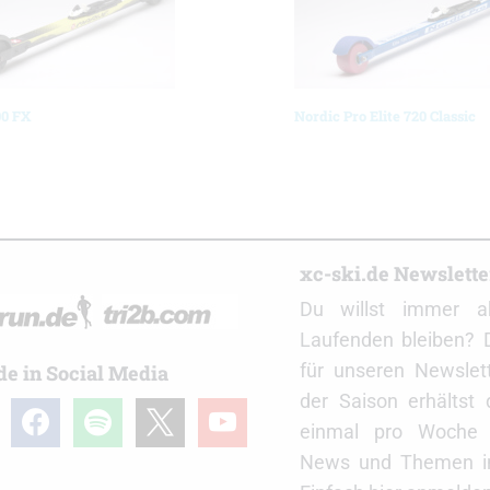
0 FX
Nordic Pro Elite 720 Classic
r
xc-ski.de Newslett
Du willst immer a
Laufenden bleiben? 
für unseren Newslet
de in Social Media
der Saison erhältst
gram
facebook
spotify
x
youtube
einmal pro Woche d
News und Themen in