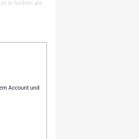
t er leichter als
nem Account und