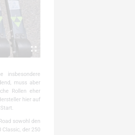
lte insbesondere
idend, muss aber
che Rollen eher
rsteller hier auf
Start.
c Road sowohl den
0 Classic, der 250