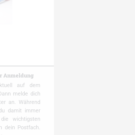
er Anmeldung
ktuell auf dem
Dann melde dich
ter an. Während
 du damit immer
ie wichtigsten
 dein Postfach.