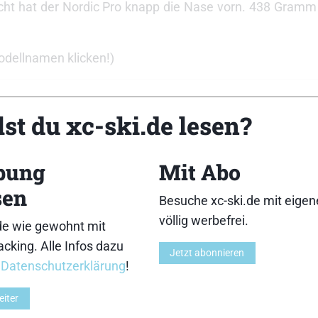
t hat der Nordic Pro knapp die Nase vorn. 438 Gramm is
Modellnamen klicken!)
st du xc-ski.de lesen?
ad
bung
Mit Abo
sen
Besuche xc-ski.de mit eige
völlig werbefrei.
de wie gewohnt mit
cking. Alle Infos dazu
Jetzt abonnieren
r
Datenschutzerklärung
!
eiter