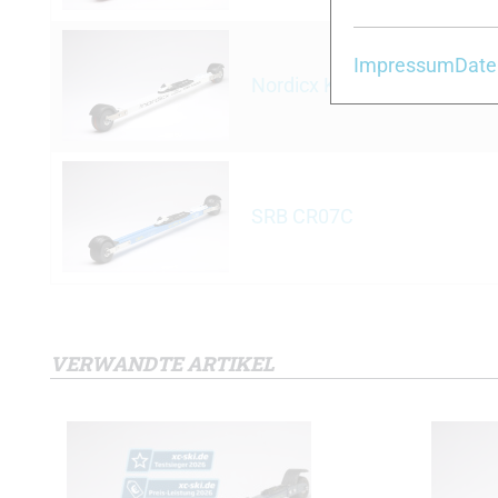
Impressum
Date
Nordicx King Classic
SRB CR07C
VERWANDTE ARTIKEL