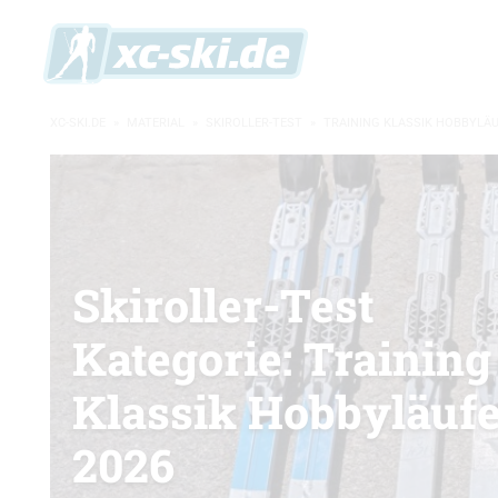
XC-SKI.DE
»
MATERIAL
»
SKIROLLER-TEST
»
TRAINING KLASSIK HOBBYLÄU
Skiroller-Test
Kategorie: Training
Klassik Hobbyläufe
2026