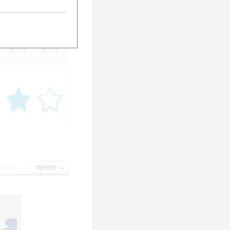
urück
Weiter