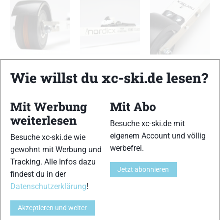
Nordicx King Classic
Nordicx King Classic
Nordicx King Classic
Wie willst du xc-ski.de lesen?
TESTERGEBNIS
Mit Werbung
Mit Abo
weiterlesen
Besuche xc-ski.de mit
Skiähnlicher Abdruck
13 von 15
eigenem Account und völlig
Besuche xc-ski.de wie
werbefrei.
gewohnt mit Werbung und
Haftung
Tracking. Alle Infos dazu
12 von 15
Jetzt abonnieren
findest du in der
Führung
Datenschutzerklärung
!
11 von 15
Akzeptieren und weiter
Handling
11 von 15