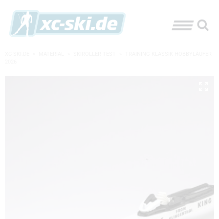
XC-SKI.DE
»
MATERIAL
»
SKIROLLER-TEST
»
TRAINING KLASSIK HOBBYLÄUFER
2026