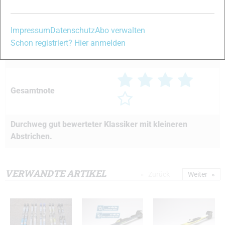
Laufruhe/Dämpfung
13 von 15
Impressum
Datenschutz
Abo verwalten
Schon registriert? Hier anmelden
Abfahrtsverhalten
10 von 15
Gesamtnote
Durchweg gut bewerteter Klassiker mit kleineren
Abstrichen.
VERWANDTE ARTIKEL
Zurück
Weiter