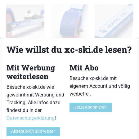
Wie willst du xc-ski.de lesen?
Nordic Pro Elite 720 Classic
Nordic Pro Elite 720 Classic
Nordic Pro Elite 720 Classic
Mit Werbung
Mit Abo
TESTERGEBNIS
weiterlesen
Besuche xc-ski.de mit
eigenem Account und völlig
Besuche xc-ski.de wie
Skiähnlicher Abdruck
13 von 15
werbefrei.
gewohnt mit Werbung und
Tracking. Alle Infos dazu
Jetzt abonnieren
Haftung
findest du in der
14 von 15
Datenschutzerklärung
!
Führung
12 von 15
Akzeptieren und weiter