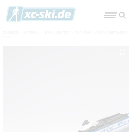
XC-SKI.DE
»
MATERIAL
»
SKIROLLER-TEST
»
TRAINING KLASSIK HOBBYLÄUFER
2026