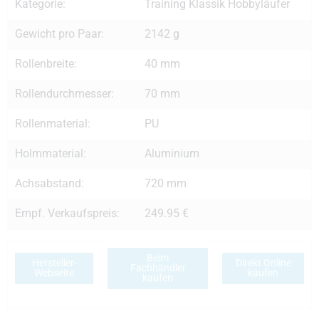
Kategorie:
Training Klassik Hobbyläufer
Gewicht pro Paar:
2142 g
Rollenbreite:
40 mm
Rollendurchmesser:
70 mm
Rollenmaterial:
PU
Holmmaterial:
Aluminium
Achsabstand:
720 mm
Empf. Verkaufspreis:
249.95 €
Beim
Hersteller-
Direkt Online
Fachhändler
Webseite
kaufen
kaufen