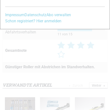
Handling
12 von 15
Impressum
Datenschutz
Abo verwalten
Laufruhe/Dämpfung
12 von 15
Schon registriert? Hier anmelden
Abfahrtsverhalten
11 von 15
Gesamtnote
Günstiger Roller mit Abstrichen im Standverhalten.
VERWANDTE ARTIKEL
Zurück
Weiter